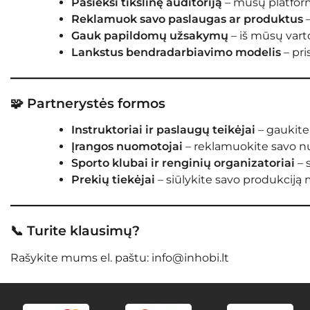
Pasieksi tikslinę auditoriją
– mūsų platforma
Reklamuok savo paslaugas ar produktus
–
Gauk papildomų užsakymų
– iš mūsų var
Lankstus bendradarbiavimo modelis
– pri
🧩 Partnerystės formos
Instruktoriai ir paslaugų teikėjai
– gaukite
Įrangos nuomotojai
– reklamuokite savo n
Sporto klubai ir renginių organizatoriai
– 
Prekių tiekėjai
– siūlykite savo produkcij
📞 Turite klausimų?
Rašykite mums el. paštu:
info@inhobi.lt