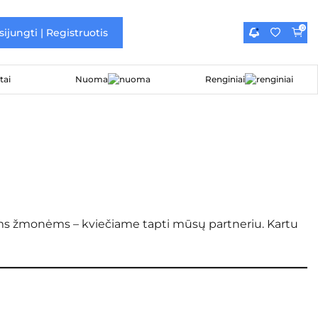
0
sijungti | Registruotis
Nuoma
Renginiai
iems žmonėms – kviečiame tapti mūsų partneriu. Kartu