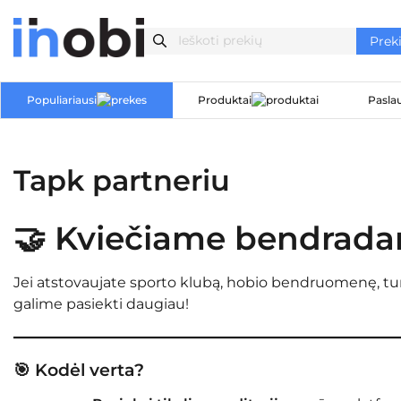
Populiariausi
Produktai
Pasla
Tapk partneriu
🤝 Kviečiame bendradar
Jei atstovaujate sporto klubą, hobio bendruomenę, tu
galime pasiekti daugiau!
🎯 Kodėl verta?