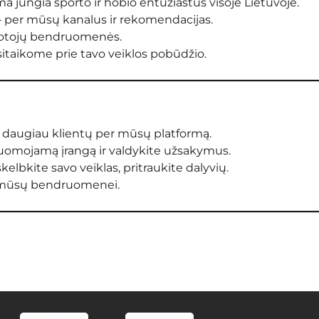
 jungia sporto ir hobio entuziastus visoje Lietuvoje.
 per mūsų kanalus ir rekomendacijas.
totojų bendruomenės.
sitaikome prie tavo veiklos pobūdžio.
 daugiau klientų per mūsų platformą.
uomojamą įrangą ir valdykite užsakymus.
skelbkite savo veiklas, pritraukite dalyvių.
ą mūsų bendruomenei.