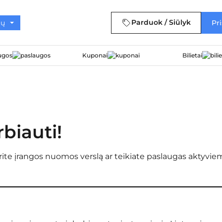
Parduok / Siūlyk
Pri
ugos
Kuponai
Bilietai
biauti!
rite įrangos nuomos verslą ar teikiate paslaugas aktyv