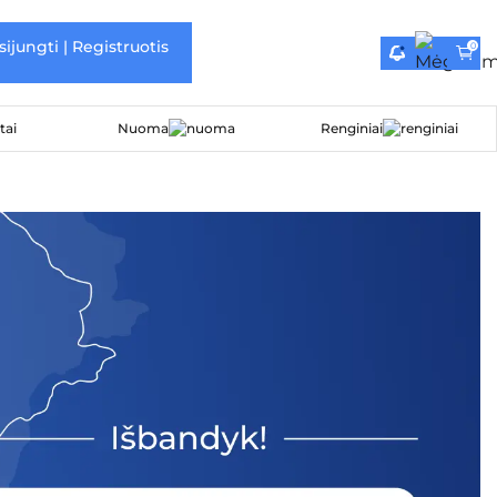
sijungti | Registruotis
0
Nuoma
Renginiai