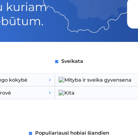
Sveikata
miego kokybė
Mityba ir sveika gyvensena
erovė
Kita
Populiariausi hobiai šiandien