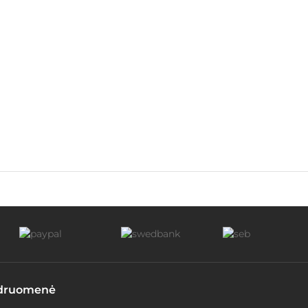
druomenė