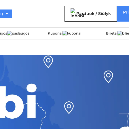
Pri
Parduok / Siūlyk
ugos
Kuponai
Bilietai