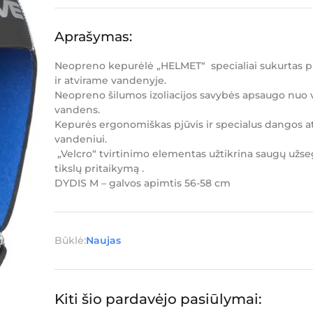
Aprašymas:
Neopreno kepurėlė „HELMET“ specialiai sukurtas pl
ir atvirame vandenyje.
Neopreno šilumos izoliacijos savybės apsaugo nuo vė
vandens.
Kepurės ergonomiškas pjūvis ir specialus dangos 
vandeniui.
„Velcro“ tvirtinimo elementas užtikrina saugų užse
tikslų pritaikymą .
DYDIS M – galvos apimtis 56-58 cm
Būklė:
Naujas
Kiti šio pardavėjo pasiūlymai: