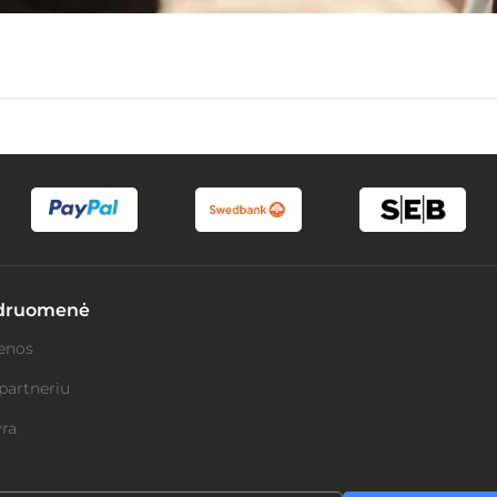
druomenė
enos
partneriu
ra