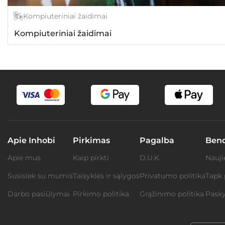
Kompiuteriniai žaidimai
Kompiuteriniai žaidimai
Apie Inhobi
Pirkimas
Pagalba
Ben
Apie mus
Kaip pirkti
D.U.K.
Nauji
Susisiek su mumis
Taisyklės ir sąlygos
Privatumo politika
Tapk 
Darbo pasiūlymai
Pirkimo politika
Grąžinimo politika
Pasky