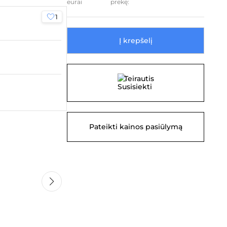
prekę:
1
Į krepšelį
Teirautis
Pateikti kainos pasiūlymą
0