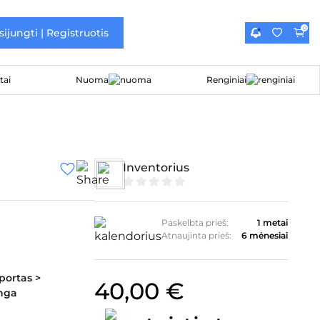
0
sijungti | Registruotis
Nuoma
Renginiai
Inventorius
0
iš
5
Paskelbta prieš:
1 metai
Atnaujinta prieš:
6 mėnesiai
portas >
40,00
€
anga