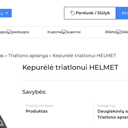
Parduok / Siūlyk
Pri
ugos
Kuponai
Bilietai
as
»
Triatlono apranga
»
Kepurėlė triatlonui HELMET
Kepurėlė triatlonui HELMET
Savybės:
Pasiūlymo tipas:
Kategorija:
Produktas
Daugiakovių s
Triatlono apr