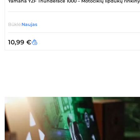
Yamaha YZF Thunderace 1000 – Motociklų lipdukų rinkiny
Būklė:
Naujas
10,99
€