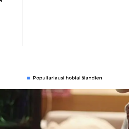
s
Kawasaki GPZ 600 Motociklų lipdukų rinkinys
Būklė:
Naujas
10,99
€
Populiariausi hobiai šiandien