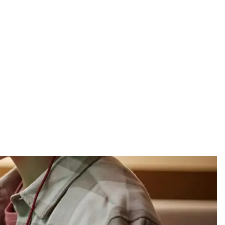
Honda CBF 1000 – Motociklų lipdukų rin
Būklė:
Naujas
10,99
€