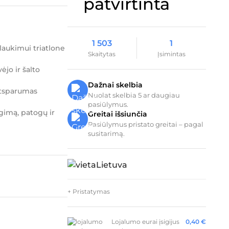
1 503
1
aukimui triatlone
Skaitytas
Įsimintas
jo ir šalto
Dažnai skelbia
atsparumas
Nuolat skelbia 5 ar daugiau
pasiūlymus.
gimą, patogų ir
Greitai išsiunčia
Pasiūlymus pristato greitai – pagal
susitarimą.
Lietuva
+ Pristatymas
Lojalumo eurai įsigijus
0,40
€