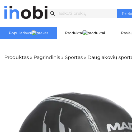
Populiariausi
Produktai
Pasla
Produktas
»
Pagrindinis
»
Sportas
»
Daugiakovių sport