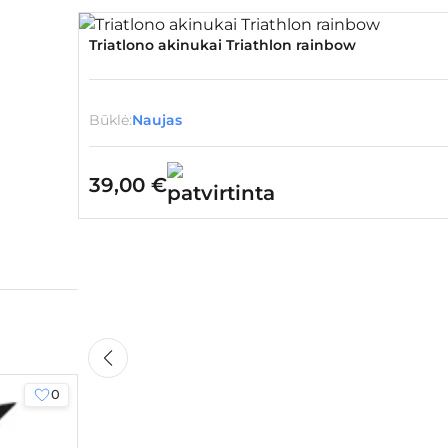
Triatlono akinukai Triathlon rainbow
Būklė:
Naujas
39,00
€
0