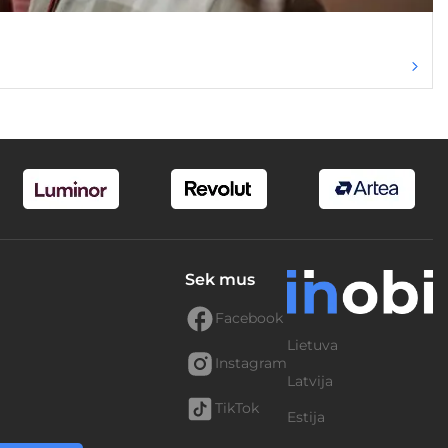
Sek mus
Facebook
Lietuva
Instagram
Latvija
TikTok
Estija