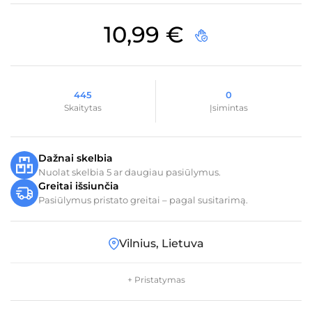
10,99
€
445
0
Skaitytas
Įsimintas
Dažnai skelbia
Nuolat skelbia 5 ar daugiau pasiūlymus.
Greitai išsiunčia
Pasiūlymus pristato greitai – pagal susitarimą.
Vilnius, Lietuva
+ Pristatymas