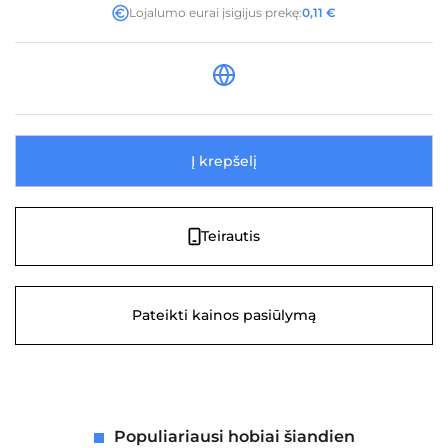
Lojalumo eurai įsigijus prekę:
0,11
€
Į krepšelį
Teirautis
Pateikti kainos pasiūlymą
Populiariausi hobiai šiandien