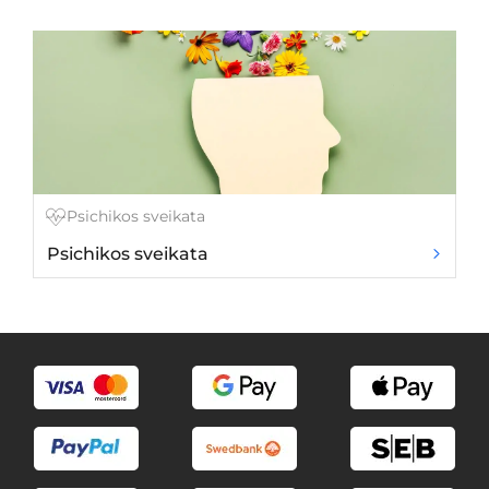
Psichikos sveikata
Psichikos sveikata
Ki