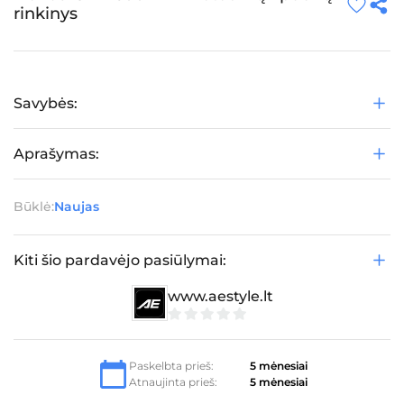
rinkinys
Savybės:
Aprašymas:
Būklė:
Naujas
Kiti šio pardavėjo pasiūlymai:
www.aestyle.lt
0
iš
5
Paskelbta prieš:
5 mėnesiai
Atnaujinta prieš:
5 mėnesiai