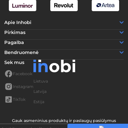
Apie Inhobi
Pirkimas
Pagalba
Bendruomenė
Sek mus
Facebook
Lietuva
Instagram
Latvija
TikTok
Estija
Gauk asmeninius produktų ir paslaugų pasiūlymus