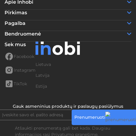
Apie Inhobi
Pirkimas
Pagalba
Bendruomenė
Sek mus
Facebook
Lietuva
Instagram
Latvija
TikTok
Estija
Gauk asmeninius produktų ir paslaugų pasiūlymus
Prenumeruoti
Atšaukti prenumeratą gali bet kada. Daugiau
informacijos rasi
Privatumo pranešime.