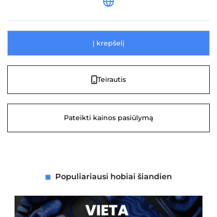
Į krepšelį
Teirautis
Pateikti kainos pasiūlymą
Populiariausi hobiai šiandien