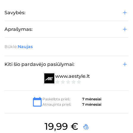
Savybės:
Aprašymas:
Būklė:
Naujas
Kiti šio pardavėjo pasiūlymai:
www.aestyle.lt
0
iš
5
Paskelbta prieš:
7 mėnesiai
Atnaujinta prieš:
7 mėnesiai
19,99
€