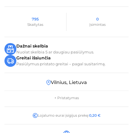
795
0
Skaitytas
Įsimintas
Dažnai skelbia
Nuolat skelbia 5 ar daugiau pasiūlymus.
Greitai išsiunčia
Pasiūlymus pristato greitai – pagal susitarimą.
Vilnius, Lietuva
+ Pristatymas
Lojalumo eurai įsigijus prekę:
0,20
€