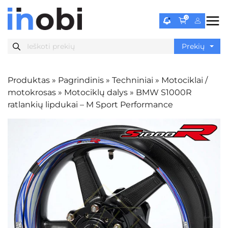
0
Produktas
»
Pagrindinis
»
Techniniai
»
Motociklai /
motokrosas
»
Motociklų dalys
»
BMW S1000R
ratlankių lipdukai – M Sport Performance