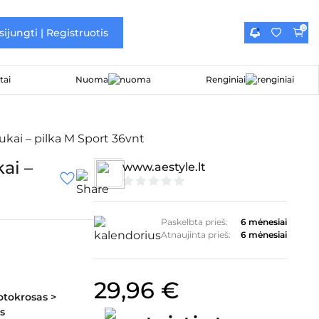
0
sijungti | Registruotis
Nuoma
Renginiai
kai – pilka M Sport 36vnt
ai –
www.aestyle.lt
0
iš
5
Paskelbta prieš:
6 mėnesiai
Atnaujinta prieš:
6 mėnesiai
29,96
€
otokrosas >
s