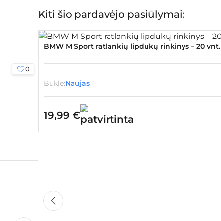
Kiti šio pardavėjo pasiūlymai:
BMW M Sport ratlankių lipdukų rinkinys – 20 vnt.
0
Būklė:
Naujas
19,99
€