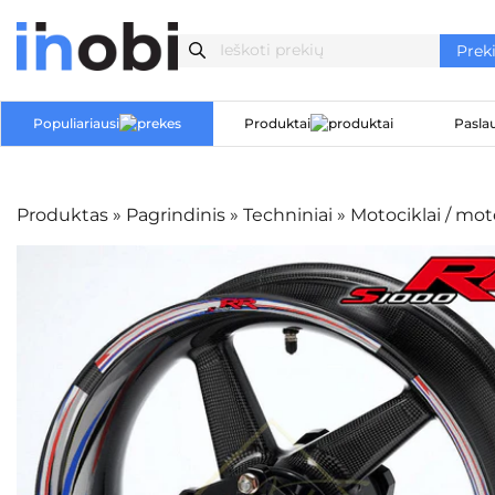
Populiariausi
Produktai
Pasla
Produktas
»
Pagrindinis
»
Techniniai
»
Motociklai / mo