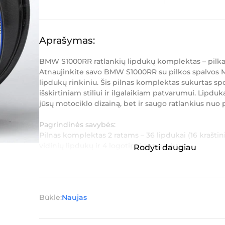
Aprašymas:
BMW S1000RR ratlankių lipdukų komplektas – pilka
Atnaujinkite savo BMW S1000RR su pilkos spalvos M
lipdukų rinkiniu. Šis pilnas komplektas sukurtas spo
išskirtiniam stiliui ir ilgalaikiam patvarumui. Lipduk
jūsų motociklo dizainą, bet ir saugo ratlankius nuo
Pagrindinės savybės:
Pilnas komplektas 2 ratams – 36 lipdukai (16 kraštini
vidinių lipdukų ir 4 logotipai ant gaubtų)
Rodyti daugiau
Spausdinta naudojant ori...
Būklė:
Naujas