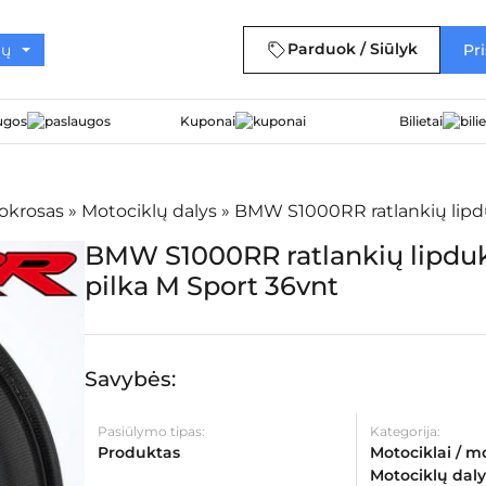
Parduok / Siūlyk
Pri
ugos
Kuponai
Bilietai
tokrosas
»
Motociklų dalys
»
BMW S1000RR ratlankių lipdu
BMW S1000RR ratlankių lipduk
pilka M Sport 36vnt
Savybės:
Pasiūlymo tipas:
Kategorija:
Produktas
Motociklai / m
Motociklų daly