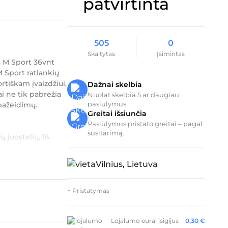
505
0
Skaitytas
Įsimintas
 M Sport 36vnt
 Sport ratlankių
rtiškam įvaizdžiui,
Dažnai skelbia
ai ne tik pabrėžia
Nuolat skelbia 5 ar daugiau
pasiūlymus.
 pažeidimų.
Greitai išsiunčia
Pasiūlymus pristato greitai – pagal
susitarimą.
ų juostelių, 16
Vilnius, Lietuva
+ Pristatymas
Lojalumo eurai įsigijus
0,30
€