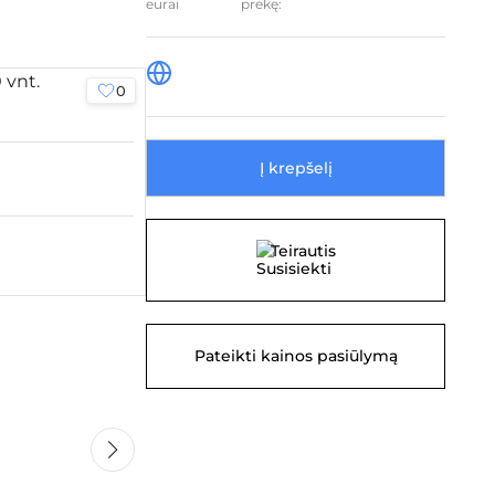
prekę:
0
0
Į krepšelį
Teirautis
Pateikti kainos pasiūlymą