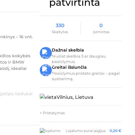
330
0
Skaitytas
Įsimintas
kinys – 16 vnt.
Dažnai skelbia
ukštos kokybės
Nuolat skelbia 5 ar daugiau
pasiūlymus.
stos ir BMW
Greitai išsiunčia
zdį, idealiai
Pasiūlymus pristato greitai – pagal
susitarimą.
ogotipo lipdukai
Vilnius, Lietuva
+ Pristatymas
Lojalumo eurai įsigijus
0,20
€