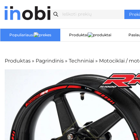
Populiariausi
Produktai
Pasla
Produktas
»
Pagrindinis
»
Techniniai
»
Motociklai / mo