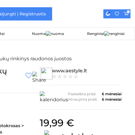
0
sijungti | Registruotis
Nuoma
Renginiai
kų rinkinys raudonos juostos
kų
www.aestyle.lt
0
iš
5
Paskelbta prieš:
6 mėnesiai
Atnaujinta prieš:
6 mėnesiai
19,99
€
otokrosas >
s