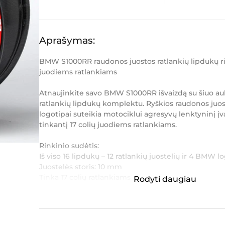
Aprašymas:
BMW S1000RR raudonos juostos ratlankių lipdukų rin
juodiems ratlankiams
Atnaujinkite savo BMW S1000RR išvaizdą su šiuo a
ratlankių lipdukų komplektu. Ryškios raudonos juo
logotipai suteikia motociklui agresyvų lenktyninį įvai
tinkantį 17 colių juodiems ratlankiams.
Rinkinio sudėtis:
Iš viso 16 lipdukų – 12 ratlankių juostelių ir 4 BMW l
Juostelės storis: 10 mm
Tinka 17 colių ratlankiams
Rodyti daugiau
Veidrodinė grafika – abiejose p...