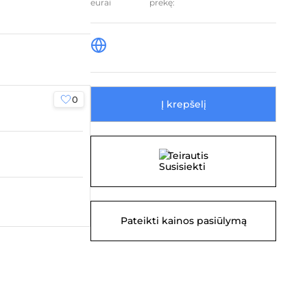
prekę:
0
0
Į krepšelį
Teirautis
Pateikti kainos pasiūlymą