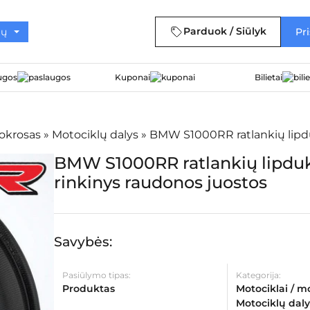
Parduok / Siūlyk
Pri
ugos
Kuponai
Bilietai
tokrosas
»
Motociklų dalys
»
BMW S1000RR ratlankių lipdu
BMW S1000RR ratlankių lipdu
rinkinys raudonos juostos
Savybės:
Pasiūlymo tipas:
Kategorija:
Produktas
Motociklai / m
Motociklų daly