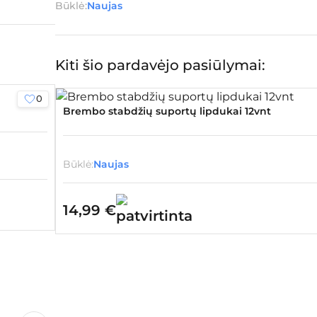
Būklė:
Naujas
Kiti šio pardavėjo pasiūlymai:
0
Brembo stabdžių suportų lipdukai 12vnt
Būklė:
Naujas
14,99
€