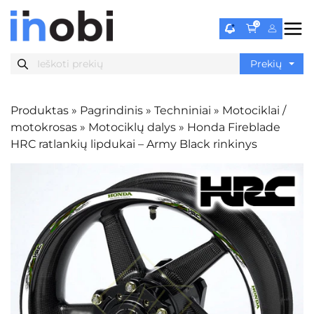
0
Produktas
»
Pagrindinis
»
Techniniai
»
Motociklai /
motokrosas
»
Motociklų dalys
»
Honda Fireblade
HRC ratlankių lipdukai – Army Black rinkinys