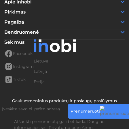
Apie Inhobi
Pirkimas
Pagalba
Bendruomenė
Sek mus
Facebook
Lietuva
Instagram
Latvija
TikTok
Estija
Gauk asmeninius produktų ir paslaugų pasiūlymus
Prenumeruoti
Atšaukti prenumeratą gali bet kada. Daugiau
informacijos rasi
Privatumo pranešime.