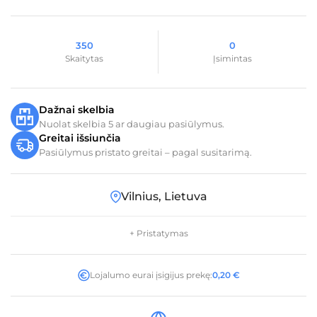
350
0
Skaitytas
Įsimintas
Dažnai skelbia
Nuolat skelbia 5 ar daugiau pasiūlymus.
Greitai išsiunčia
Pasiūlymus pristato greitai – pagal susitarimą.
Vilnius, Lietuva
+ Pristatymas
Lojalumo eurai įsigijus prekę:
0,20
€