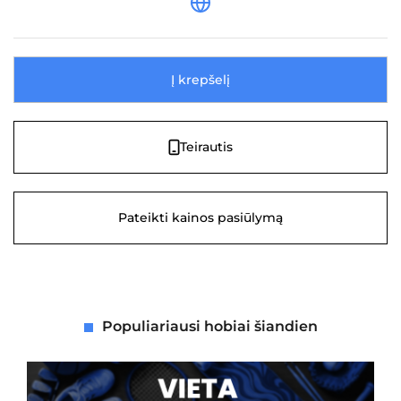
Į krepšelį
Teirautis
Pateikti kainos pasiūlymą
Populiariausi hobiai šiandien