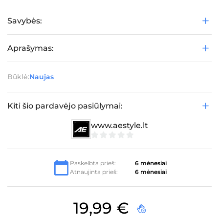
Savybės:
Aprašymas:
Būklė:
Naujas
Kiti šio pardavėjo pasiūlymai:
www.aestyle.lt
0
iš
5
Paskelbta prieš:
6 mėnesiai
Atnaujinta prieš:
6 mėnesiai
19,99
€