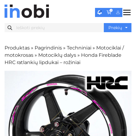
0
Produktas
»
Pagrindinis
»
Techniniai
»
Motociklai /
motokrosas
»
Motociklų dalys
»
Honda Fireblade
HRC ratlankių lipdukai – rožiniai