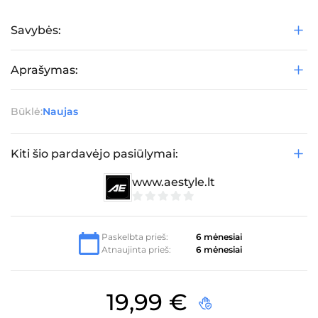
Savybės:
Aprašymas:
Būklė:
Naujas
Kiti šio pardavėjo pasiūlymai:
www.aestyle.lt
0
iš
5
Paskelbta prieš:
6 mėnesiai
Atnaujinta prieš:
6 mėnesiai
19,99
€