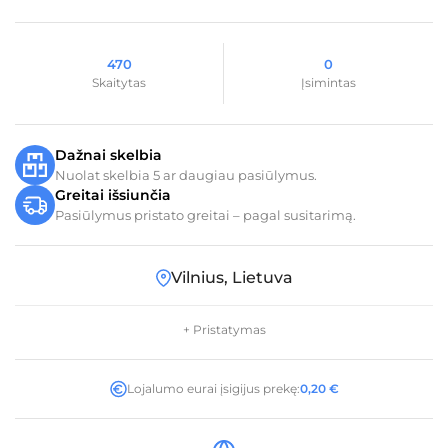
470
0
Skaitytas
Įsimintas
Dažnai skelbia
Nuolat skelbia 5 ar daugiau pasiūlymus.
Greitai išsiunčia
Pasiūlymus pristato greitai – pagal susitarimą.
Vilnius, Lietuva
+ Pristatymas
Lojalumo eurai įsigijus prekę:
0,20
€