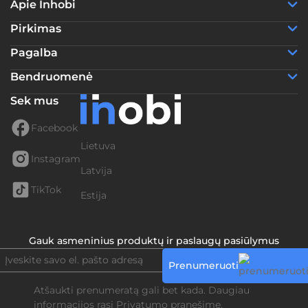
Apie Inhobi
Pirkimas
Pagalba
Bendruomenė
Sek mus
Facebook
Lietuva
Instagram
Latvija
TikTok
Estija
Gauk asmeninius produktų ir paslaugų pasiūlymus
Prenumeruoti
Atšaukti prenumeratą gali bet kada. Daugiau
informacijos rasi
Privatumo pranešime.