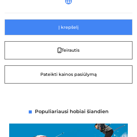
Į krepšelį
Teirautis
Pateikti kainos pasiūlymą
Populiariausi hobiai šiandien