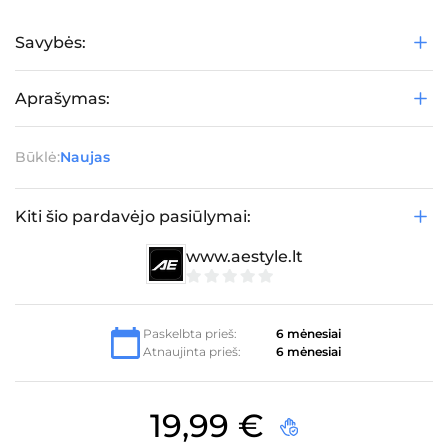
Savybės:
Aprašymas:
Būklė:
Naujas
Kiti šio pardavėjo pasiūlymai:
www.aestyle.lt
0
iš
5
Paskelbta prieš:
6 mėnesiai
Atnaujinta prieš:
6 mėnesiai
19,99
€