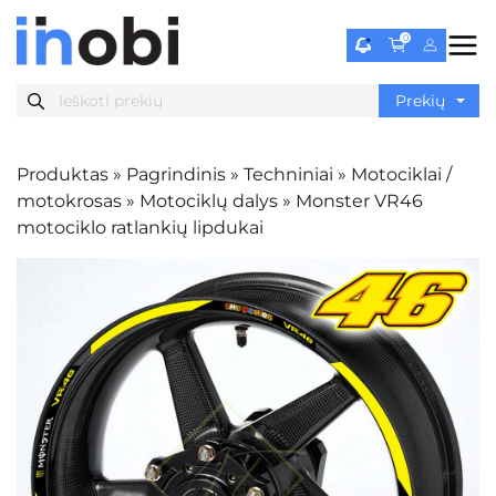
0
Produktas
»
Pagrindinis
»
Techniniai
»
Motociklai /
motokrosas
»
Motociklų dalys
»
Monster VR46
motociklo ratlankių lipdukai