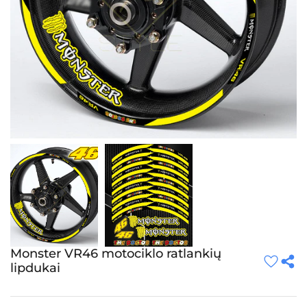
Monster VR46 motociklo ratlankių
lipdukai