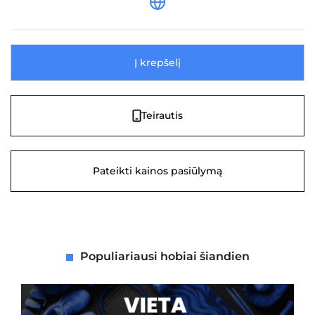
Į krepšelį
Teirautis
Pateikti kainos pasiūlymą
Populiariausi hobiai šiandien