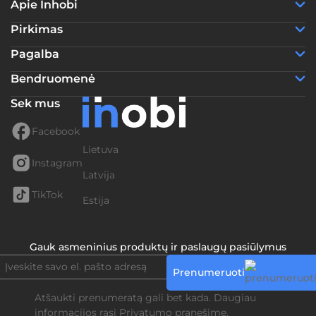
Apie Inhobi
Pirkimas
Pagalba
Bendruomenė
Sek mus
Facebook
Lietuva
Instagram
Latvija
TikTok
Estija
Gauk asmeninius produktų ir paslaugų pasiūlymus
Prenumeruoti
Atšaukti prenumeratą gali bet kada. Daugiau
informacijos rasi
Privatumo pranešime.