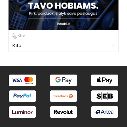
Kita
Kita
A