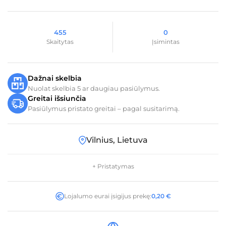
455
0
Skaitytas
Įsimintas
Dažnai skelbia
Nuolat skelbia 5 ar daugiau pasiūlymus.
Greitai išsiunčia
Pasiūlymus pristato greitai – pagal susitarimą.
Vilnius, Lietuva
+ Pristatymas
Lojalumo eurai įsigijus prekę:
0,20
€