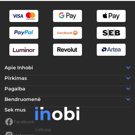
Apie Inhobi
Pirkimas
Pagalba
Bendruomenė
Sek mus
Facebook
Lietuva