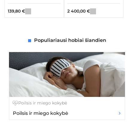
139,80
€
2 400,00
€
Populiariausi hobiai šiandien
Poilsis ir miego kokybė
Poilsis ir miego kokybė
K