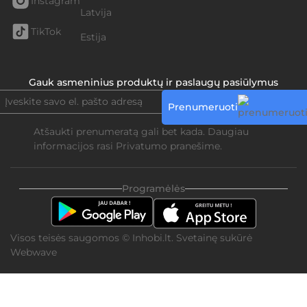
Instagram
Latvija
TikTok
Estija
Gauk asmeninius produktų ir paslaugų pasiūlymus
Prenumeruoti
Atšaukti prenumeratą gali bet kada. Daugiau
informacijos rasi
Privatumo pranešime.
Programėlės
Visos teisės saugomos © Inhobi.lt. Svetainę sukūrė
Webwave