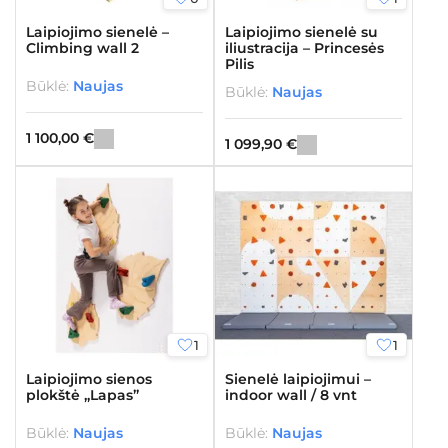
Laipiojimo sienelė –
Laipiojimo sienelė su
Climbing wall 2
iliustracija – Princesės
Pilis
Būklė:
Naujas
Būklė:
Naujas
1 100,00
€
1 099,90
€
1
1
Laipiojimo sienos
Sienelė laipiojimui –
plokštė „Lapas”
indoor wall / 8 vnt
Būklė:
Naujas
Būklė:
Naujas