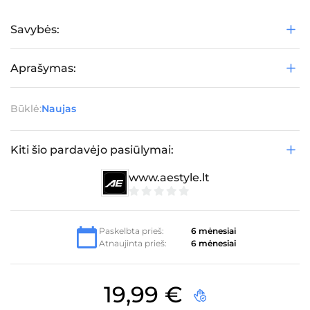
Savybės:
Aprašymas:
Būklė:
Naujas
Kiti šio pardavėjo pasiūlymai:
www.aestyle.lt
0
iš
5
Paskelbta prieš:
6 mėnesiai
Atnaujinta prieš:
6 mėnesiai
19,99
€