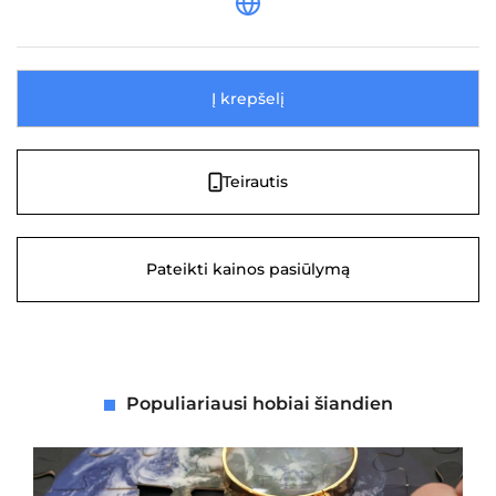
Į krepšelį
Teirautis
Pateikti kainos pasiūlymą
Populiariausi hobiai šiandien