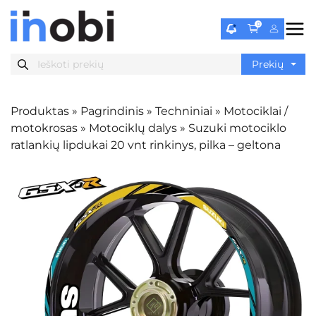
0
Produktas
»
Pagrindinis
»
Techniniai
»
Motociklai /
motokrosas
»
Motociklų dalys
»
Suzuki motociklo
ratlankių lipdukai 20 vnt rinkinys, pilka – geltona