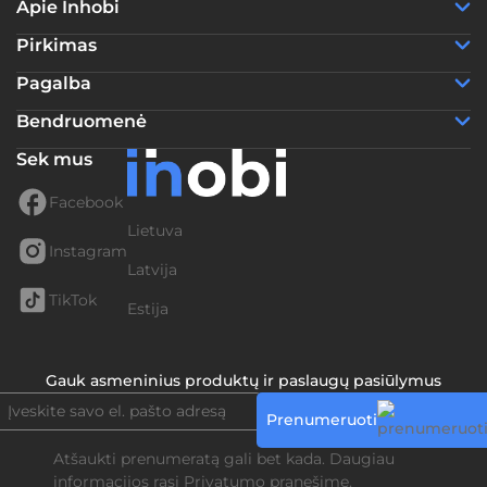
Apie Inhobi
Pirkimas
Pagalba
Bendruomenė
Sek mus
Facebook
Lietuva
Instagram
Latvija
TikTok
Estija
Gauk asmeninius produktų ir paslaugų pasiūlymus
Prenumeruoti
Atšaukti prenumeratą gali bet kada. Daugiau
informacijos rasi
Privatumo pranešime.