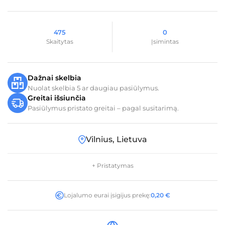
475
0
Skaitytas
Įsimintas
Dažnai skelbia
Nuolat skelbia 5 ar daugiau pasiūlymus.
Greitai išsiunčia
Pasiūlymus pristato greitai – pagal susitarimą.
Vilnius, Lietuva
+ Pristatymas
Lojalumo eurai įsigijus prekę:
0,20
€