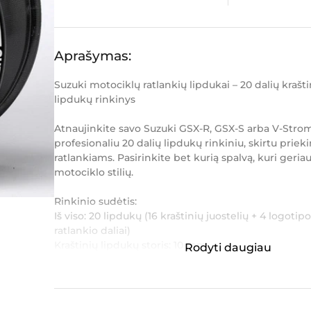
Aprašymas:
Suzuki motociklų ratlankių lipdukai – 20 dalių kraštin
lipdukų rinkinys
Atnaujinkite savo Suzuki GSX-R, GSX-S arba V-Strom
profesionaliu 20 dalių lipdukų rinkiniu, skirtu priek
ratlankiams. Pasirinkite bet kurią spalvą, kuri geriau
motociklo stilių.
Rinkinio sudėtis:
Iš viso: 20 lipdukų (16 kraštinių juostelių + 4 logotip
ratlankio daliai)
Kraštinių lipdukų storis: 10 mm
Rodyti daugiau
Veidrodinė grafika – vienoda kry...