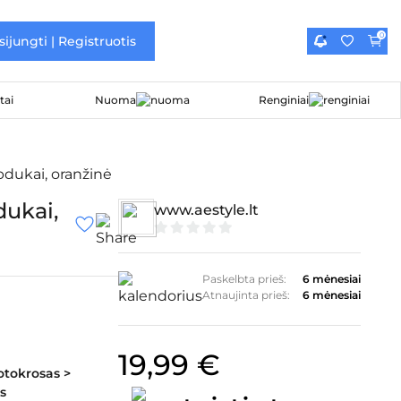
0
sijungti | Registruotis
Nuoma
Renginiai
pdukai, oranžinė
dukai,
www.aestyle.lt
0
iš
5
Paskelbta prieš:
6 mėnesiai
Atnaujinta prieš:
6 mėnesiai
19,99
€
otokrosas >
s