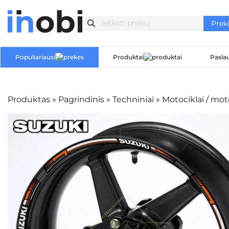
Populiariausi
Produktai
Pasla
Produktas
»
Pagrindinis
»
Techniniai
»
Motociklai / mo