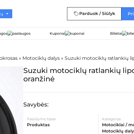
Parduok / Siūlyk
Pri
ugos
Kuponai
Bilietai
tokrosas
»
Motociklų dalys
»
Suzuki motociklų ratlankių li
Suzuki motociklų ratlankių lip
oranžinė
Savybės:
Pasiūlymo tipas:
Kategorija:
Produktas
Motociklai / m
Motociklų daly