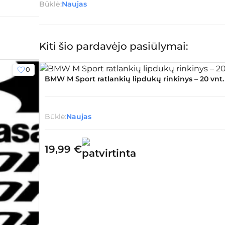
Būklė:
Naujas
Kiti šio pardavėjo pasiūlymai:
0
BMW M Sport ratlankių lipdukų rinkinys – 20 vnt.
Būklė:
Naujas
19,99
€