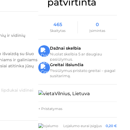
465
0
Skaitytas
Įsimintas
ių ir vidinių
Dažnai skelbia
 išvaizdą su šiuo
Nuolat skelbia 5 ar daugiau
pasiūlymus.
iniams ir galiniams
Greitai išsiunčia
siai atitinka jūsų
Pasiūlymus pristato greitai – pagal
susitarimą.
o lipdukai vidinei
Vilnius, Lietuva
+ Pristatymas
Lojalumo eurai įsigijus
0,20
€