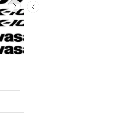
Kawasaki ZX-6R – motociklų lipdukų rinkinys
Būklė:
Naujas
10,99
€