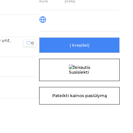
prekę:
0
0
Į krepšelį
Teirautis
Pateikti kainos pasiūlymą