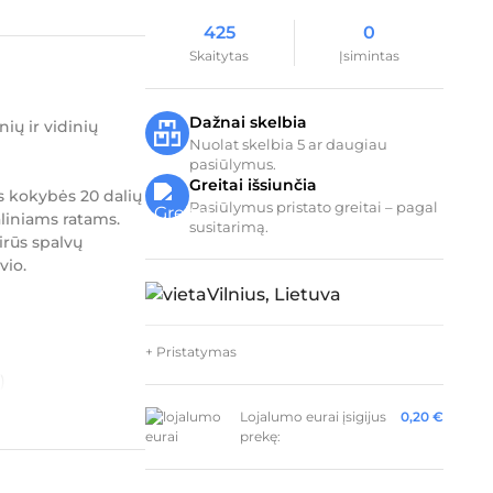
425
0
Skaitytas
Įsimintas
Dažnai skelbia
ių ir vidinių
Nuolat skelbia 5 ar daugiau
pasiūlymus.
Greitai išsiunčia
s kokybės 20 dalių
Pasiūlymus pristato greitai – pagal
aliniams ratams.
susitarimą.
irūs spalvų
vio.
Vilnius, Lietuva
+ Pristatymas
)
Lojalumo eurai įsigijus
0,20
€
prekę: