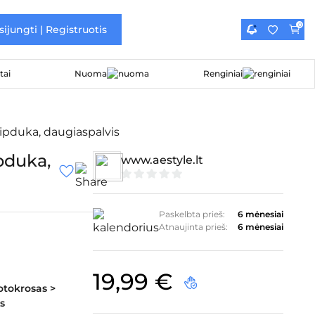
0
sijungti | Registruotis
Nuoma
Renginiai
ipduka, daugiaspalvis
pduka,
www.aestyle.lt
0
iš
5
Paskelbta prieš:
6 mėnesiai
Atnaujinta prieš:
6 mėnesiai
19,99
€
otokrosas >
s