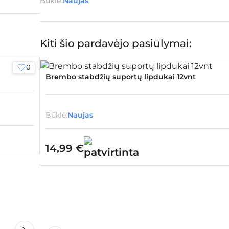
Būklė:
Naujas
Kiti šio pardavėjo pasiūlymai:
0
Brembo stabdžių suportų lipdukai 12vnt
Būklė:
Naujas
14,99
€