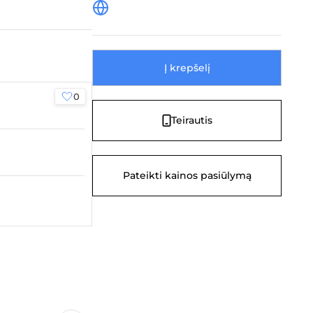
Į krepšelį
0
0
Teirautis
Pateikti kainos pasiūlymą