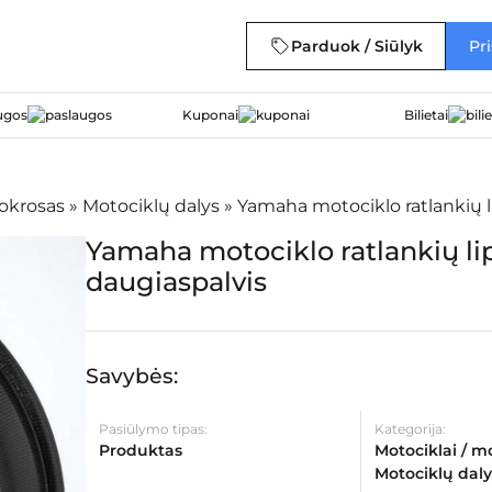
Parduok / Siūlyk
Pri
ugos
Kuponai
Bilietai
tokrosas
»
Motociklų dalys
»
Yamaha motociklo ratlankių l
Yamaha motociklo ratlankių li
daugiaspalvis
Savybės:
Pasiūlymo tipas:
Kategorija:
Produktas
Motociklai / m
Motociklų daly