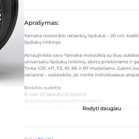
Aprašymas:
Yamaha motociklo ratlankių lipdukai – 20 vnt. kraštin
lipdukų rinkinys
Atnaujinkite savo Yamaha motociklą su šiuo aukšto
universaliu lipdukų rinkiniu, skirtu priekiniams ir g
Tinka YZF, MT, FZ, R1, R6 ir R7 modeliams. Galimi įva
variantai – susisiekite, jei norite individualaus atspal
Rinkinio sudėtis:
Iš viso: 20 lipdukų (2 ratams)
16 kraštinių juostelių (10 mm storio)
4 vidinės rato dalies logotipo lipdukai (juodas fonas
Rodyti daugiau
...