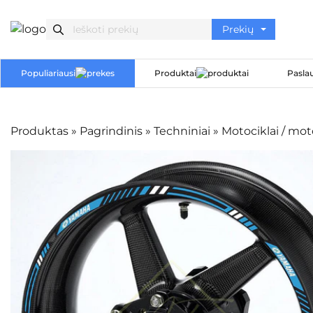
Populiariausi
Produktai
Pasla
Produktas
»
Pagrindinis
»
Techniniai
»
Motociklai / mo