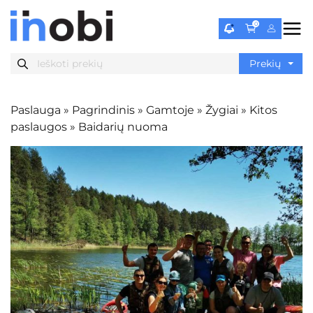
0
Paslauga
»
Pagrindinis
»
Gamtoje
»
Žygiai
»
Kitos
paslaugos
»
Baidarių nuoma