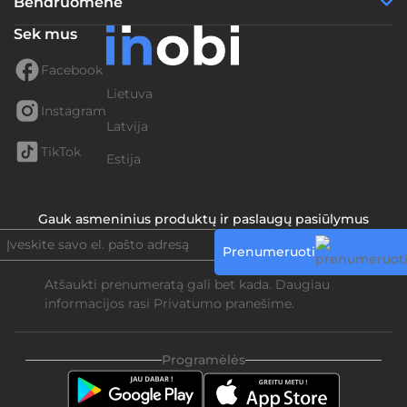
Bendruomenė
Sek mus
Facebook
Lietuva
Instagram
Latvija
TikTok
Estija
Gauk asmeninius produktų ir paslaugų pasiūlymus
Prenumeruoti
Atšaukti prenumeratą gali bet kada. Daugiau
informacijos rasi
Privatumo pranešime.
Programėlės