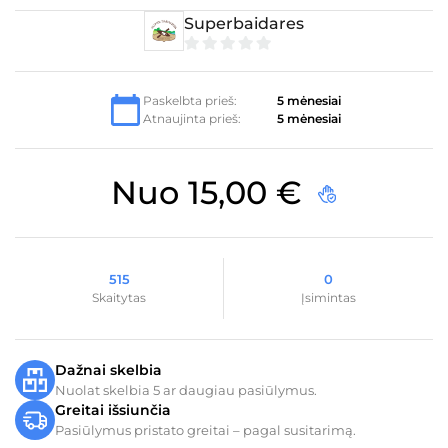
Superbaidares
0
iš
5
Paskelbta prieš:
5 mėnesiai
Atnaujinta prieš:
5 mėnesiai
Nuo
15,00
€
515
0
Skaitytas
Įsimintas
Dažnai skelbia
Nuolat skelbia 5 ar daugiau pasiūlymus.
Greitai išsiunčia
Pasiūlymus pristato greitai – pagal susitarimą.