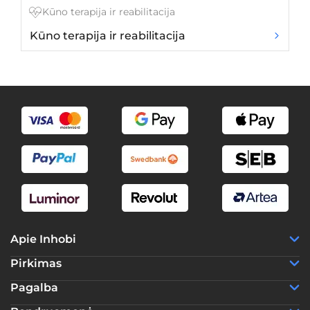
Kūno terapija ir reabilitacija
Kūno terapija ir reabilitacija
Av
Apie Inhobi
Pirkimas
Pagalba