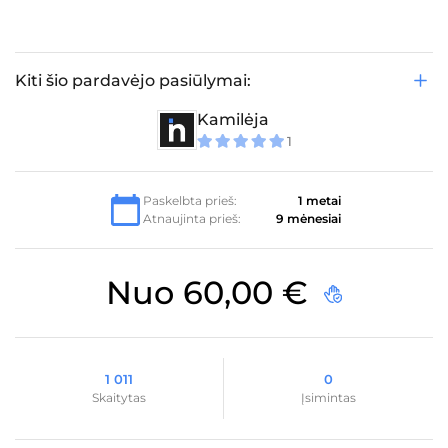
Kiti šio pardavėjo pasiūlymai:
Kamilėja
1
5
iš 5
Paskelbta prieš:
1 metai
Atnaujinta prieš:
9 mėnesiai
Nuo
60,00
€
1 011
0
Skaitytas
Įsimintas