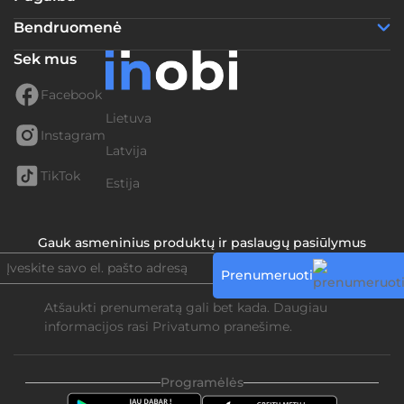
Bendruomenė
Sek mus
Facebook
Lietuva
Instagram
Latvija
TikTok
Estija
Gauk asmeninius produktų ir paslaugų pasiūlymus
Prenumeruoti
Atšaukti prenumeratą gali bet kada. Daugiau
informacijos rasi
Privatumo pranešime.
Programėlės