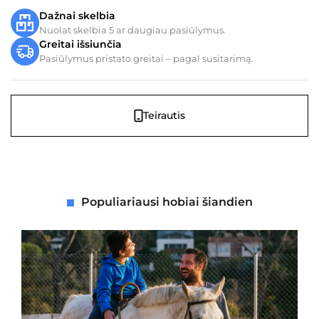
Dažnai skelbia
Nuolat skelbia 5 ar daugiau pasiūlymus.
Greitai išsiunčia
Pasiūlymus pristato greitai – pagal susitarimą.
Teirautis
Populiariausi hobiai šiandien