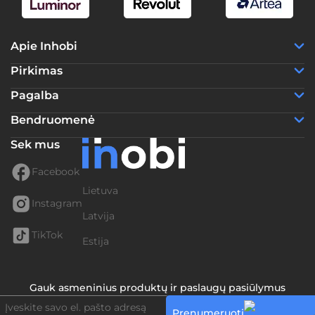
Apie Inhobi
Pirkimas
Pagalba
Bendruomenė
Sek mus
Facebook
Lietuva
Instagram
Latvija
TikTok
Estija
Gauk asmeninius produktų ir paslaugų pasiūlymus
Prenumeruoti