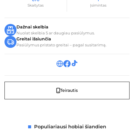
Skaitytas
Įsimintas
Dažnai skelbia
Nuolat skelbia 5 ar daugiau pasiūlymus.
Greitai išsiunčia
Pasiūlymus pristato greitai – pagal susitarimą.
Teirautis
Populiariausi hobiai šiandien