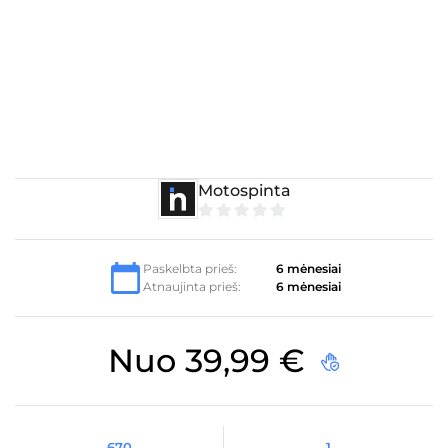
Motospinta
0
iš
5
Paskelbta prieš:
6 mėnesiai
Atnaujinta prieš:
6 mėnesiai
Nuo
39,99
€
670
1