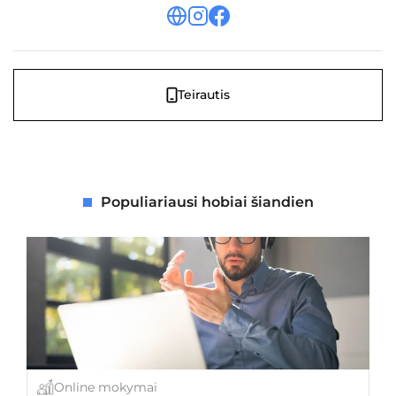
Teirautis
Populiariausi hobiai šiandien
Online mokymai