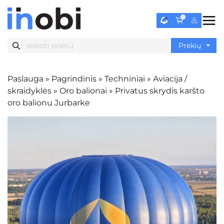
0
Paslauga
»
Pagrindinis
»
Techniniai
»
Aviacija /
skraidyklės
»
Oro balionai
»
Privatus skrydis karšto
oro balionu Jurbarke