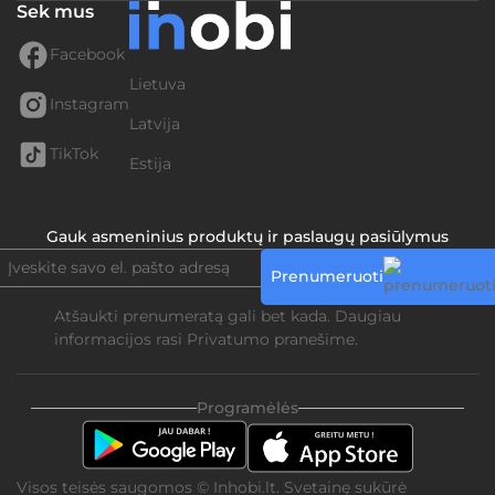
Sek mus
Facebook
Lietuva
Instagram
Latvija
TikTok
Estija
Gauk asmeninius produktų ir paslaugų pasiūlymus
Prenumeruoti
Atšaukti prenumeratą gali bet kada. Daugiau
informacijos rasi
Privatumo pranešime.
Programėlės
Visos teisės saugomos © Inhobi.lt. Svetainę sukūrė