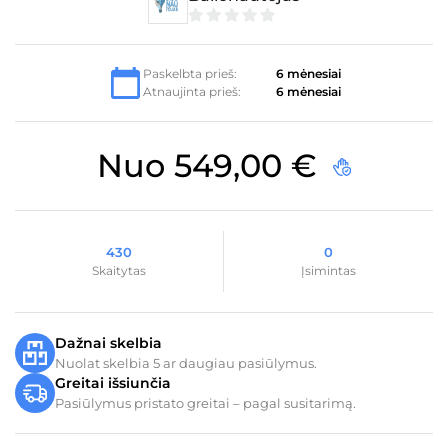
0
iš
5
Paskelbta prieš:
6 mėnesiai
Atnaujinta prieš:
6 mėnesiai
Nuo
549,00
€
430
0
Skaitytas
Įsimintas
Dažnai skelbia
Nuolat skelbia 5 ar daugiau pasiūlymus.
Greitai išsiunčia
Pasiūlymus pristato greitai – pagal susitarimą.