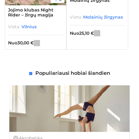
Molainių žirgynas
Jojimo klubas Night
Rider – žirgų magija
Vieta:
Molainių žirgynas
Vieta:
Vilnius
Nuo
25,10
€
Nuo
30,00
€
Populiariausi hobiai šiandien
Akrobatika