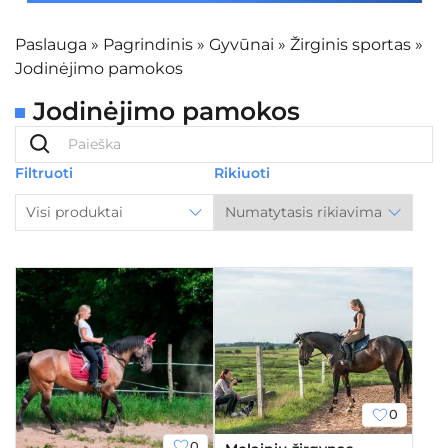
Paslauga
»
Pagrindinis
»
Gyvūnai
»
Žirginis sportas
»
Jodinėjimo pamokos
Jodinėjimo pamokos
Filtruoti
Rikiuoti
Visi produktai
0
0