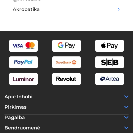
Akrobatika
St
Apie Inhobi
Pirkimas
Pagalba
Bendruomenė