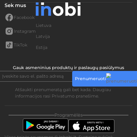
Sek mus
Facebook
Lietuva
Instagram
Latvija
TikTok
Estija
Gauk asmeninius produktų ir paslaugų pasiūlymus
Prenumeruoti
Atšaukti prenumeratą gali bet kada. Daugiau
informacijos rasi
Privatumo pranešime.
Programėlės