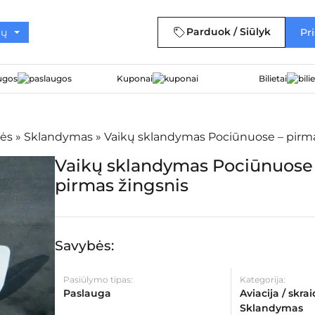
Parduok / Siūlyk
Pri
ugos
Kuponai
Bilietai
lės
»
Sklandymas
»
Vaikų sklandymas Pociūnuose – pirma
Vaikų sklandymas Pociūnuose
pirmas žingsnis
Savybės:
Pasiūlymo tipas:
Kategorija:
Paslauga
Aviacija / skra
Sklandymas