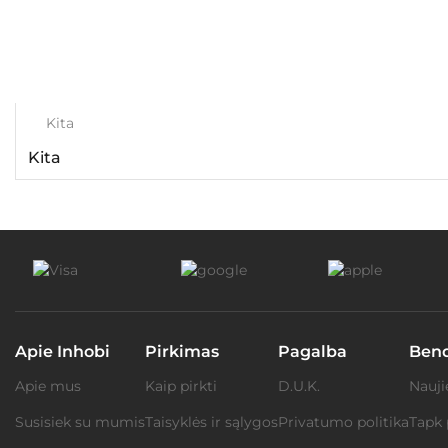
Kita
Kita
Apie Inhobi
Pirkimas
Pagalba
Ben
Apie mus
Kaip pirkti
D.U.K.
Nauji
Susisiek su mumis
Taisyklės ir sąlygos
Privatumo politika
Tapk 