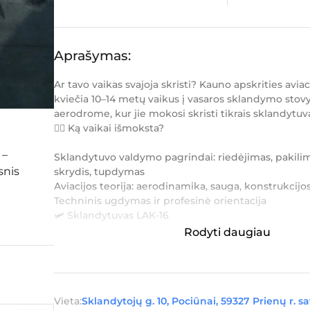
Aprašymas:
Ar tavo vaikas svajoja skristi? Kauno apskrities avia
kviečia 10–14 metų vaikus į vasaros sklandymo stov
aerodrome, kur jie mokosi skristi tikrais sklandytuva
👨‍✈️ Ką vaikai išmoksta?
Sklandytuvo valdymo pagrindai: riedėjimas, pakilim
skrydis, tupdymas
Aviacijos teorija: aerodinamika, sauga, konstrukcij
Techninis ugdymas ir profesinė orientacija
🛩️ Sklandytuvas LAK-16
Rodyti daugiau
Vaikai skraido specialiai jiems pritaikytais lengvais m
Vieta:
Sklandytojų g. 10, Pociūnai, 59327 Prienų r. sa