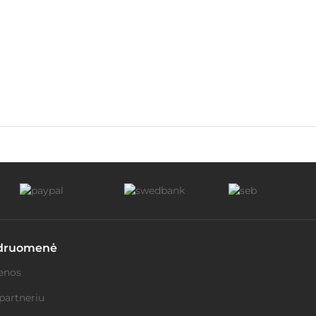
druomenė
enos
partneriu