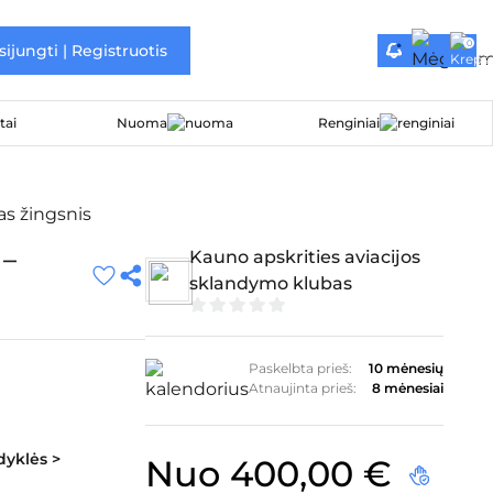
0
sijungti | Registruotis
Nuoma
Renginiai
s žingsnis
 –
Kauno apskrities aviacijos
sklandymo klubas
0
iš
5
Paskelbta prieš:
10 mėnesių
Atnaujinta prieš:
8 mėnesiai
idyklės >
Nuo
400,00
€