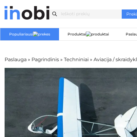
Populiariausi
Produktai
Pasla
Paslauga
»
Pagrindinis
»
Techniniai
»
Aviacija / skraidyk