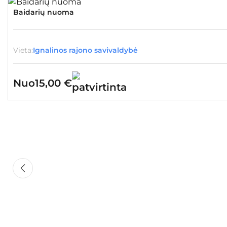
Baidarių nuoma
Vieta:
Ignalinos rajono savivaldybė
Nuo
15,00
€