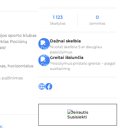
1 123
0
Skaitytas
Įsimintas
cijos sporto klubas
Dažnai skelbia
yklas Pociūnų
Nuolat skelbia 5 ar daugiau
is!
pasiūlymus.
Greitai išsiunčia
Pasiūlymus pristato greitai – pagal
as, horizontalus
susitarimą.
os pažinimas
o...
Teirautis
v.