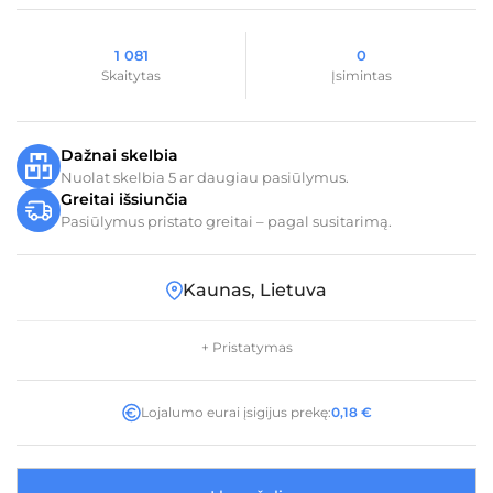
1 081
0
Skaitytas
Įsimintas
Dažnai skelbia
Nuolat skelbia 5 ar daugiau pasiūlymus.
Greitai išsiunčia
Pasiūlymus pristato greitai – pagal susitarimą.
Kaunas, Lietuva
+ Pristatymas
Lojalumo eurai įsigijus prekę:
0,18
€