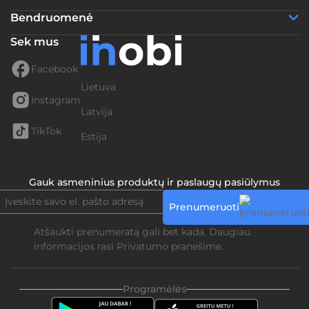
Bendruomenė
Sek mus
Facebook
Lietuva
Instagram
Latvija
TikTok
Estija
Gauk asmeninius produktų ir paslaugų pasiūlymus
Prenumeruoti
Atšaukti prenumeratą gali bet kada. Daugiau
informacijos rasi
Privatumo pranešime.
Programėlės