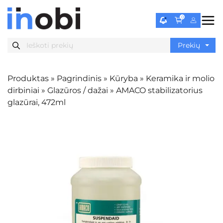
0
Produktas
»
Pagrindinis
»
Kūryba
»
Keramika ir molio
dirbiniai
»
Glazūros / dažai
»
AMACO stabilizatorius
glazūrai, 472ml