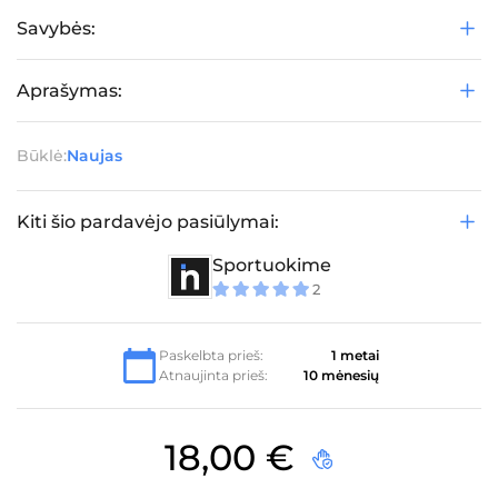
Savybės:
Aprašymas:
Būklė:
Naujas
Kiti šio pardavėjo pasiūlymai:
Sportuokime
2
5
iš 5
Paskelbta prieš:
1 metai
Atnaujinta prieš:
10 mėnesių
18,00
€