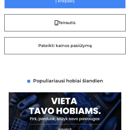
Į krepšelį
Teirautis
Pateikti kainos pasiūlymą
Populiariausi hobiai šiandien