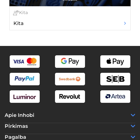
Kita
Kita
D
Apie Inhobi
Pirkimas
Pagalba