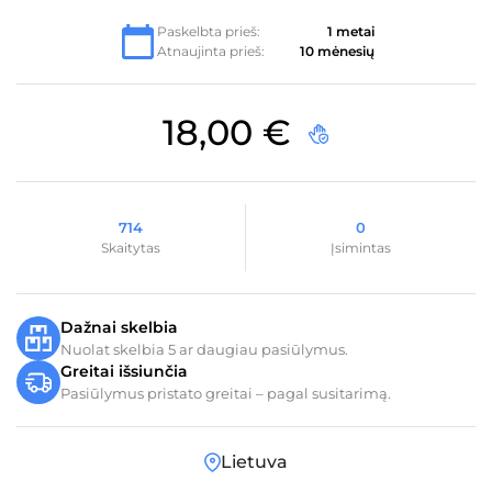
Paskelbta prieš:
1 metai
Atnaujinta prieš:
10 mėnesių
18,00
€
714
0
Skaitytas
Įsimintas
Dažnai skelbia
Nuolat skelbia 5 ar daugiau pasiūlymus.
Greitai išsiunčia
Pasiūlymus pristato greitai – pagal susitarimą.
Lietuva