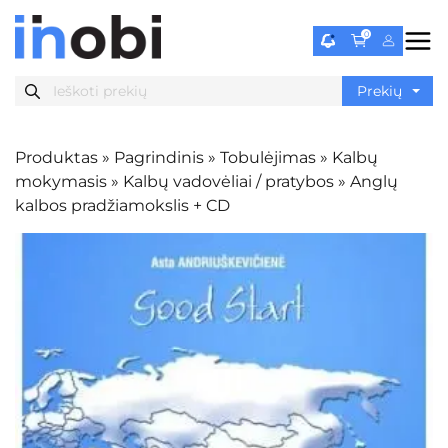
0
Produktas
»
Pagrindinis
»
Tobulėjimas
»
Kalbų
mokymasis
»
Kalbų vadovėliai / pratybos
»
Anglų
kalbos pradžiamokslis + CD