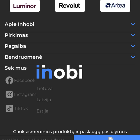
Apie Inhobi
Pirkimas
Pagalba
Bendruomenė
Sek mus
Facebook
Lietuva
Instagram
Latvija
TikTok
Estija
Gauk asmeninius produktų ir paslaugų pasiūlymus