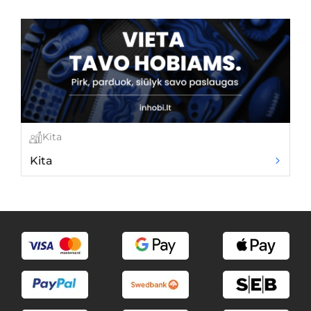
Kita
Kita
R