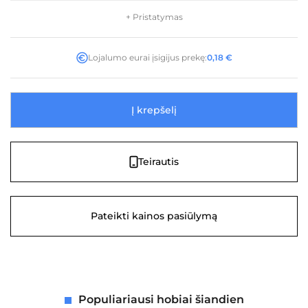
+ Pristatymas
Lojalumo eurai įsigijus prekę:
0,18
€
Į krepšelį
Teirautis
Pateikti kainos pasiūlymą
Populiariausi hobiai šiandien