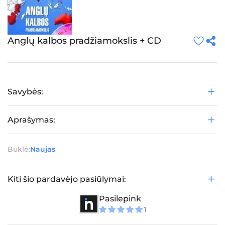
Anglų kalbos pradžiamokslis + CD
Savybės:
Aprašymas:
Būklė:
Naujas
Kiti šio pardavėjo pasiūlymai:
Pasilepink
1
5
iš 5