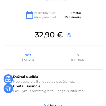
5
iš 5
Paskelbta prieš:
1 metai
Atnaujinta prieš:
10 mėnesių
32,90
€
703
0
Skaitytas
Įsimintas
Dažnai skelbia
Nuolat skelbia 5 ar daugiau pasiūlymus.
Greitai išsiunčia
Pasiūlymus pristato greitai – pagal susitarimą.
Lietuva