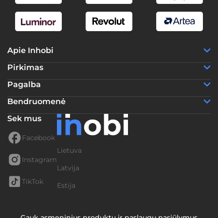
Apie Inhobi
Pirkimas
Pagalba
Bendruomenė
Sek mus
Facebook
Lietuva
Instagram
Latvija
TikTok
Estija
Gauk asmeninius produktų ir paslaugų pasiūlymus