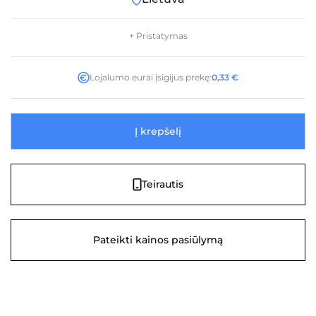
+ Pristatymas
Lojalumo eurai įsigijus prekę:
0,33
€
Į krepšelį
Teirautis
Pateikti kainos pasiūlymą