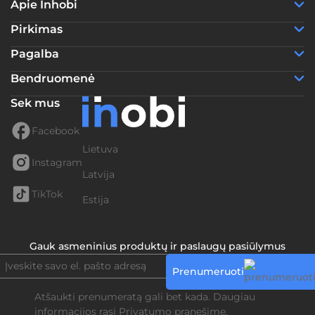
Apie Inhobi
Pirkimas
Pagalba
Bendruomenė
Sek mus
Facebook
Lietuva
Instagram
Latvija
TikTok
Estija
Gauk asmeninius produktų ir paslaugų pasiūlymus
Prenumeruoti
Atšaukti prenumeratą gali bet kada. Daugiau
informacijos rasi
Privatumo pranešime.