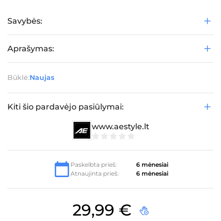
Savybės:
Aprašymas:
Būklė:
Naujas
Kiti šio pardavėjo pasiūlymai:
www.aestyle.lt
0
iš
5
Paskelbta prieš:
6 mėnesiai
Atnaujinta prieš:
6 mėnesiai
29,99
€