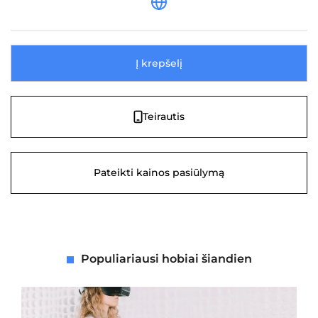
Į krepšelį
Teirautis
Pateikti kainos pasiūlymą
Populiariausi hobiai šiandien