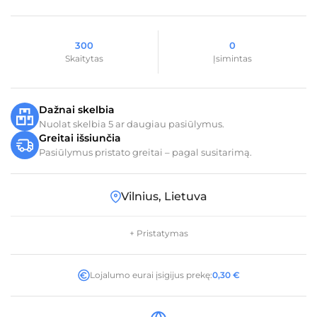
300
0
Skaitytas
Įsimintas
Dažnai skelbia
Nuolat skelbia 5 ar daugiau pasiūlymus.
Greitai išsiunčia
Pasiūlymus pristato greitai – pagal susitarimą.
Vilnius, Lietuva
+ Pristatymas
Lojalumo eurai įsigijus prekę:
0,30
€