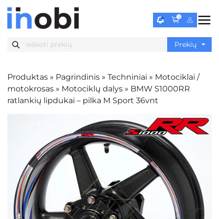
0
Produktas
»
Pagrindinis
»
Techniniai
»
Motociklai /
motokrosas
»
Motociklų dalys
»
BMW S1000RR
ratlankių lipdukai – pilka M Sport 36vnt