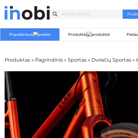
Populiariausi
Produktai
Pasla
Produktas
»
Pagrindinis
»
Sportas
»
Dviračių Sportas
»