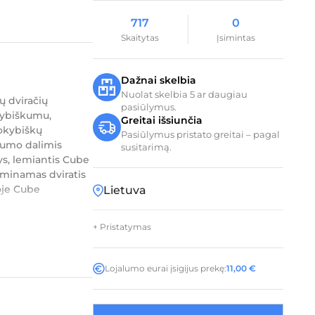
717
0
Skaitytas
Įsimintas
Dažnai skelbia
Nuolat skelbia 5 ar daugiau
ų dviračių
pasiūlymus.
okybiškumu,
Greitai išsiunčia
okybiškų
Pasiūlymus pristato greitai – pagal
mumo dalimis
susitarimą.
nys, lemiantis Cube
aminamas dviratis
oje Cube
Lietuva
+ Pristatymas
Lojalumo eurai įsigijus prekę:
11,00
€
0