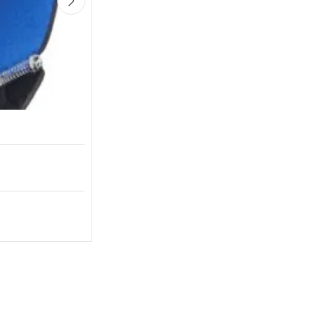
Būklė:
Naujas
10,99
€
Triatlono akinukai Triathlon rainbow
Būklė:
Naujas
39,00
€