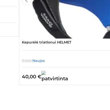
Būklė:
Naujas
10,99
€
Kepurėlė triatlonui HELMET
Būklė:
Naujas
40,00
€