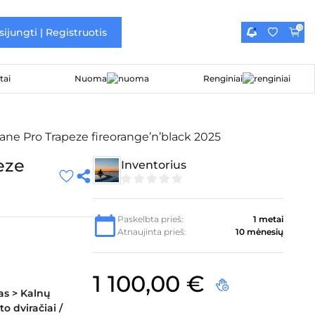
0
sijungti | Registruotis
Nuoma
Renginiai
ane Pro Trapeze fireorange’n’black 2025
eze
Inventorius
0
iš
5
Paskelbta prieš:
1 metai
Atnaujinta prieš:
10 mėnesių
1 100,00
€
as > Kalnų
to dviračiai /