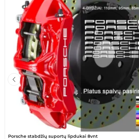
Porsche stabdžių suportų lipdukai 8vnt