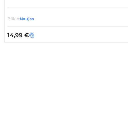
Būklė:
Naujas
14,99
€