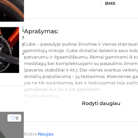
BMX
Aprašymas:
Cube – pasaulyje puikiai žinomas ir vienas stipriausi
gamintojų rinkoje. Cube dviračiai išsiskiria savo k
patvarumu ir ilgaamžiškumu. Rėmai gaminami iš k
medžiagų bei komplektuojami su pasaulinio žino
(pavaros, stabdžiai ir kt.). Dar vienas svarbus veiks
dviračių populiarumą – jų testavimas. Kiekvienas g
yra ne tik surenkamas, bet ir testuojamas toje pači
gamykloje, kur jie ir yra gaminami.
Pavarų skaičius:
20
Rodyti daugiau
P...
0
Būklė:
Naujas