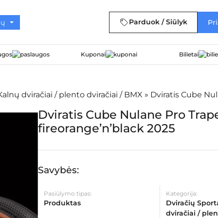
Parduok / Siūlyk
Pri
ugos
Kuponai
Bilietai
Kalnų dviračiai / plento dviračiai / BMX
»
Dviratis Cube Nul
Dviratis Cube Nulane Pro Trap
fireorange’n’black 2025
Savybės:
Pasiūlymo tipas:
Kategorija:
Produktas
Dviračių Sport
dviračiai / plen