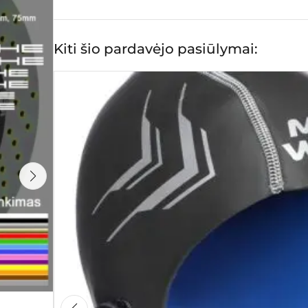
Kiti šio pardavėjo pasiūlymai:
Yamaha R6 lipdukų rinkinys