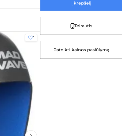
Į krepšelį
Teirautis
1
Pateikti kainos pasiūlymą
Honda CBR 900RR Motociklų lipdukų rin