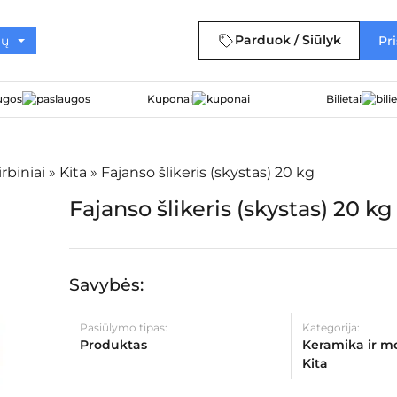
Parduok / Siūlyk
Pri
ugos
Kuponai
Bilietai
rbiniai
»
Kita
»
Fajanso šlikeris (skystas) 20 kg
Fajanso šlikeris (skystas) 20 kg
Savybės:
Pasiūlymo tipas:
Kategorija:
Produktas
Keramika ir mol
Kita