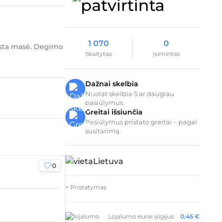
1 070
0
skysta masė. Degimo
Skaitytas
Įsimintas
Dažnai skelbia
Nuolat skelbia 5 ar daugiau
pasiūlymus.
Greitai išsiunčia
Pasiūlymus pristato greitai – pagal
susitarimą.
Lietuva
0
+ Pristatymas
Lojalumo eurai įsigijus
0,45
€