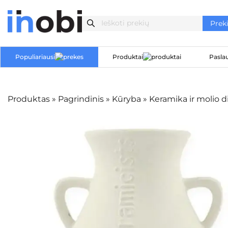
Populiariausi
Produktai
Pasla
Produktas
»
Pagrindinis
»
Kūryba
»
Keramika ir molio di