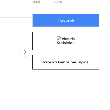
prekę:
Į krepšelį
0
Teirautis
Pateikti kainos pasiūlymą
Phottix Hexa-Para Softbox 150cm