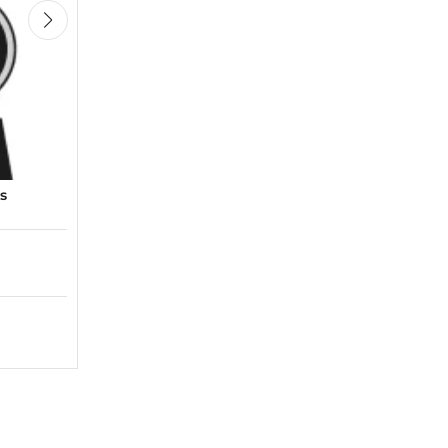
s
Kawasaki GPZ 600 Motociklų lipdukų rinkinys
Būklė:
Naujas
10,99
€