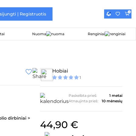
0
sijungti | Registruotis
Nuoma
Renginiai
Hobiai
1
5
iš 5
Paskelbta prieš:
1 metai
Atnaujinta prieš:
10 mėnesių
io dirbiniai >
44,90
€