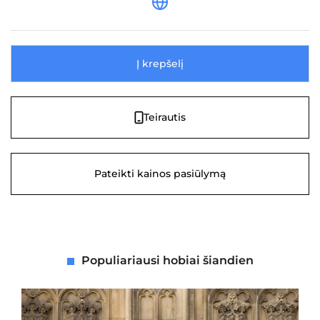
Į krepšelį
Teirautis
Pateikti kainos pasiūlymą
Populiariausi hobiai šiandien