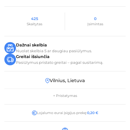
425
0
Skaitytas
Įsimintas
Dažnai skelbia
Nuolat skelbia 5 ar daugiau pasiūlymus.
Greitai išsiunčia
Pasiūlymus pristato greitai – pagal susitarimą.
Vilnius, Lietuva
+ Pristatymas
Lojalumo eurai įsigijus prekę:
0,20
€