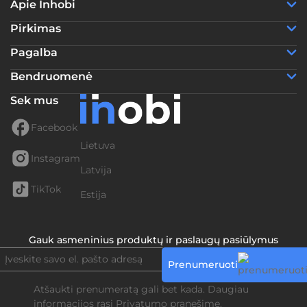
Apie Inhobi
Pirkimas
Pagalba
Bendruomenė
Sek mus
Facebook
Lietuva
Instagram
Latvija
TikTok
Estija
Gauk asmeninius produktų ir paslaugų pasiūlymus
Prenumeruoti
Atšaukti prenumeratą gali bet kada. Daugiau
informacijos rasi
Privatumo pranešime.