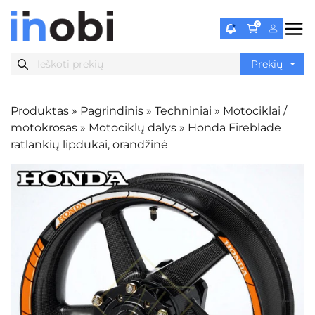
0
Produktas
»
Pagrindinis
»
Techniniai
»
Motociklai /
motokrosas
»
Motociklų dalys
»
Honda Fireblade
ratlankių lipdukai, orandžinė