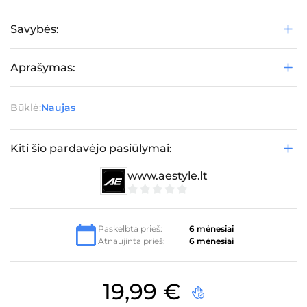
Savybės:
Aprašymas:
Būklė:
Naujas
Kiti šio pardavėjo pasiūlymai:
www.aestyle.lt
0
iš
5
Paskelbta prieš:
6 mėnesiai
Atnaujinta prieš:
6 mėnesiai
19,99
€