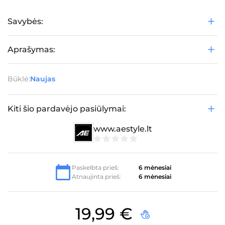
Savybės:
Aprašymas:
Būklė:
Naujas
Kiti šio pardavėjo pasiūlymai:
www.aestyle.lt
0
iš
5
Paskelbta prieš:
6 mėnesiai
Atnaujinta prieš:
6 mėnesiai
19,99
€