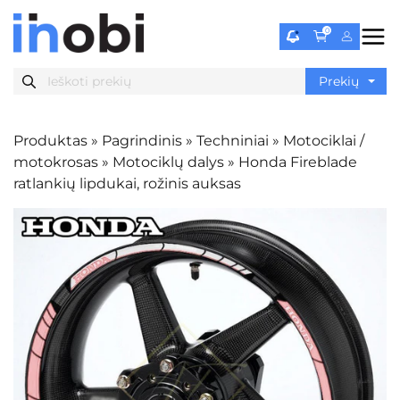
0
Produktas
»
Pagrindinis
»
Techniniai
»
Motociklai /
motokrosas
»
Motociklų dalys
»
Honda Fireblade
ratlankių lipdukai, rožinis auksas