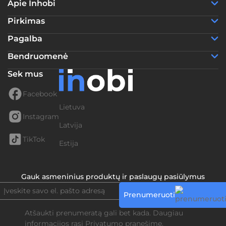
Apie Inhobi
Pirkimas
Pagalba
Bendruomenė
Sek mus
Facebook
Lietuva
Instagram
Latvija
TikTok
Estija
Gauk asmeninius produktų ir paslaugų pasiūlymus
Prenumeruoti
Atšaukti prenumeratą gali bet kada. Daugiau
informacijos rasi
Privatumo pranešime.