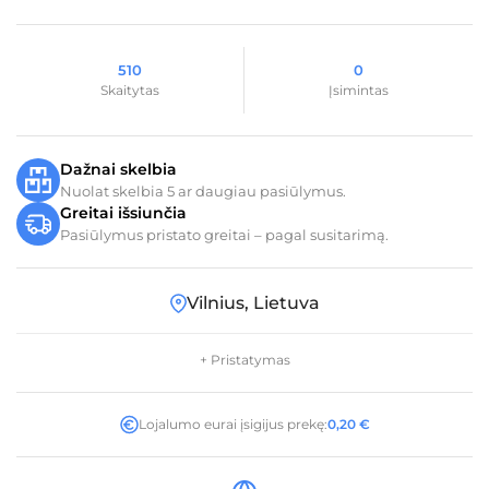
510
0
Skaitytas
Įsimintas
Dažnai skelbia
Nuolat skelbia 5 ar daugiau pasiūlymus.
Greitai išsiunčia
Pasiūlymus pristato greitai – pagal susitarimą.
Vilnius, Lietuva
+ Pristatymas
Lojalumo eurai įsigijus prekę:
0,20
€