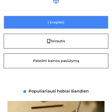
Į krepšelį
Teirautis
Pateikti kainos pasiūlymą
Populiariausi hobiai šiandien