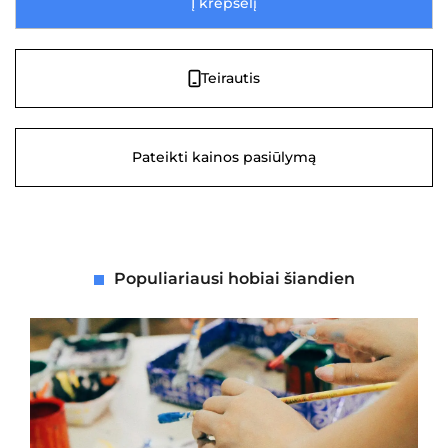
Į krepšelį
Teirautis
Pateikti kainos pasiūlymą
Populiariausi hobiai šiandien