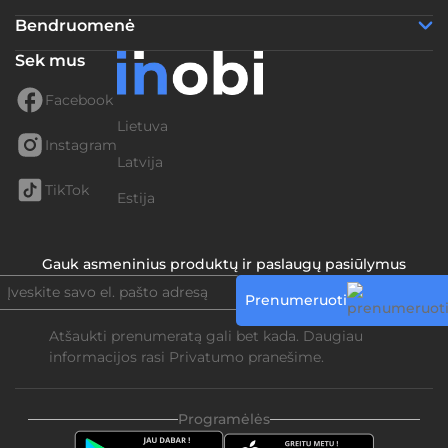
Bendruomenė
Sek mus
Facebook
Lietuva
Instagram
Latvija
TikTok
Estija
Gauk asmeninius produktų ir paslaugų pasiūlymus
Prenumeruoti
Atšaukti prenumeratą gali bet kada. Daugiau
informacijos rasi
Privatumo pranešime.
Programėlės