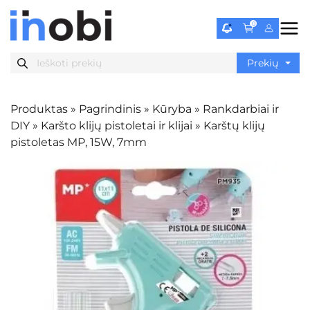
0
Produktas
»
Pagrindinis
»
Kūryba
»
Rankdarbiai ir
DIY
»
Karšto klijų pistoletai ir klijai
»
Karštų klijų
pistoletas MP, 15W, 7mm