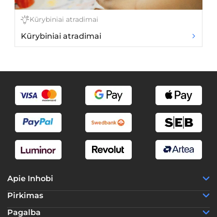
Kūrybiniai atradimai
Kūrybiniai atradimai
K
Apie Inhobi
Pirkimas
Pagalba