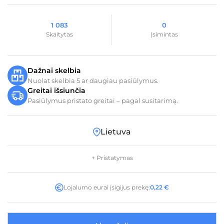
1 083
0
Skaitytas
Įsimintas
Dažnai skelbia
Nuolat skelbia 5 ar daugiau pasiūlymus.
Greitai išsiunčia
Pasiūlymus pristato greitai – pagal susitarimą.
Lietuva
+ Pristatymas
Lojalumo eurai įsigijus prekę:
0,22
€