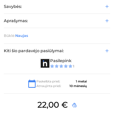
Savybės:
Aprašymas:
Būklė:
Naujas
Kiti šio pardavėjo pasiūlymai:
Pasilepink
1
5
iš 5
Paskelbta prieš:
1 metai
Atnaujinta prieš:
10 mėnesių
22,00
€