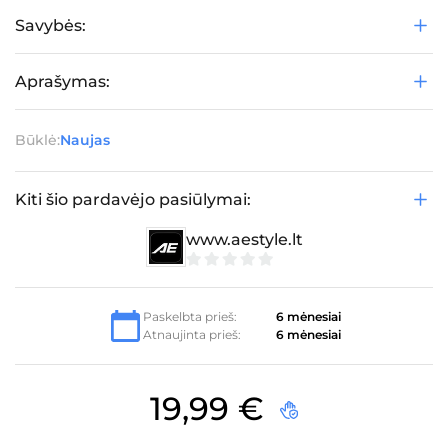
Savybės:
Aprašymas:
Būklė:
Naujas
Kiti šio pardavėjo pasiūlymai:
www.aestyle.lt
0
iš
5
Paskelbta prieš:
6 mėnesiai
Atnaujinta prieš:
6 mėnesiai
19,99
€