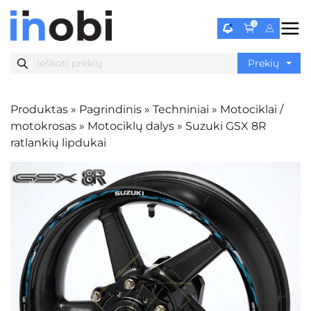
0
Produktas
»
Pagrindinis
»
Techniniai
»
Motociklai /
motokrosas
»
Motociklų dalys
»
Suzuki GSX 8R
ratlankių lipdukai