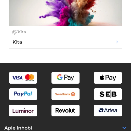
Kita
Kita
Ke
Apie Inhobi