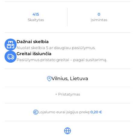
415
0
Skaitytas
Įsimintas
Dažnai skelbia
Nuolat skelbia 5 ar daugiau pasiūlymus.
Greitai išsiunčia
Pasiūlymus pristato greitai – pagal susitarimą.
Vilnius, Lietuva
+ Pristatymas
Lojalumo eurai įsigijus prekę:
0,20
€