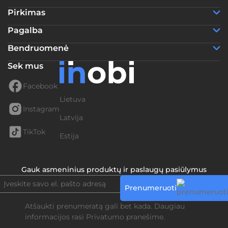
Pirkimas
Pagalba
Bendruomenė
Sek mus
Facebook
Lietuva
Instagram
Latvija
TikTok
Estija
Gauk asmeninius produktų ir paslaugų pasiūlymus
Prenumeruoti
Atšaukti prenumeratą gali bet kada. Daugiau
informacijos rasi
Privatumo pranešime.