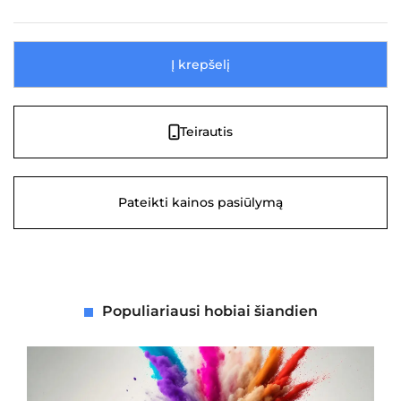
Į krepšelį
Teirautis
Pateikti kainos pasiūlymą
Populiariausi hobiai šiandien