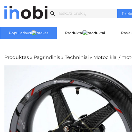
Populiariausi
Produktai
Pasla
Produktas
»
Pagrindinis
»
Techniniai
»
Motociklai / mo