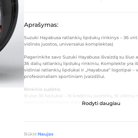
Aprašymas:
Suzuki Hayabusa ratlankių lipdukų rinkinys – 36 vnt. 
vidinės juostos, universalus komplektas)
Pagerinkite savo Suzuki Hayabusa išvaizdą su šiuo
36 dalių ratlankių lipdukų rinkiniu. Komplekte yra iš
vidiniai ratlankių lipdukai ir „Hayabusa“ logotipai – v
profesionaliam sportiniam įvaizdžiui.
Rinkinio sudėtis:
Iš viso 36 lipdukai – 16 kraštinių juostelių, 16 vidinių
logotipai (šoniniams aptakams)
Rodyti daugiau
Kraštinių ...
Būklė:
Naujas