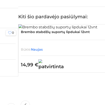
Kiti šio pardavėjo pasiūlymai:
Brembo stabdžių suportų lipdukai 12vnt
0
Būklė:
Naujas
14,99
€