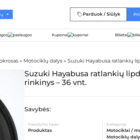
Parduok / Siūlyk
Pri
ugos
Kuponai
Bilietai
tokrosas
»
Motociklų dalys
»
Suzuki Hayabusa ratlankių lip
Suzuki Hayabusa ratlankių lip
rinkinys – 36 vnt.
Savybės:
Pasiūlymo tipas:
Kategorija:
Produktas
Motociklai / m
Motociklų daly