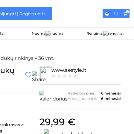
0
sijungti | Registruotis
Nuoma
Renginiai
dukų rinkinys – 36 vnt.
dukų
www.aestyle.lt
0
iš
5
Paskelbta prieš:
6 mėnesiai
Atnaujinta prieš:
6 mėnesiai
29,99
€
otokrosas >
s