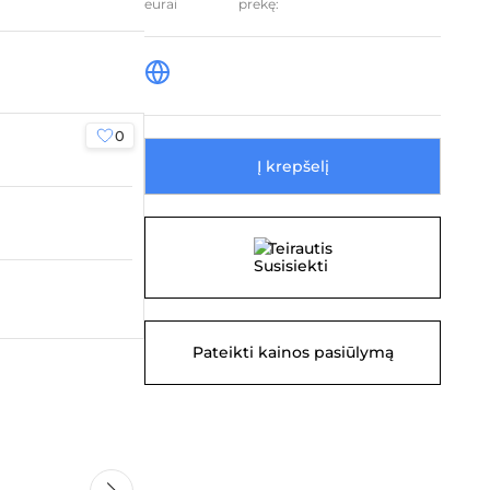
prekę:
0
0
Į krepšelį
Teirautis
Pateikti kainos pasiūlymą