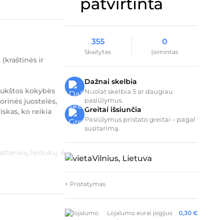
355
0
Skaitytas
Įsimintas
(kraštinės ir
Dažnai skelbia
 aukštos kokybės
Nuolat skelbia 5 ar daugiau
pasiūlymus.
orinės juostelės,
Greitai išsiunčia
iskas, ko reikia
Pasiūlymus pristato greitai – pagal
susitarimą.
 ratlankių lipdukų, 4
Vilnius, Lietuva
+ Pristatymas
Lojalumo eurai įsigijus
0,30
€