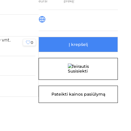
prekę:
0
0
Į krepšelį
Teirautis
Pateikti kainos pasiūlymą