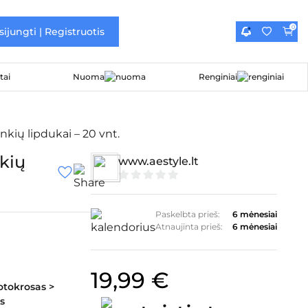
0
sijungti | Registruotis
Nuoma
Renginiai
kių lipdukai – 20 vnt.
kių
www.aestyle.lt
0
iš
5
Paskelbta prieš:
6 mėnesiai
Atnaujinta prieš:
6 mėnesiai
19,99
€
otokrosas >
s