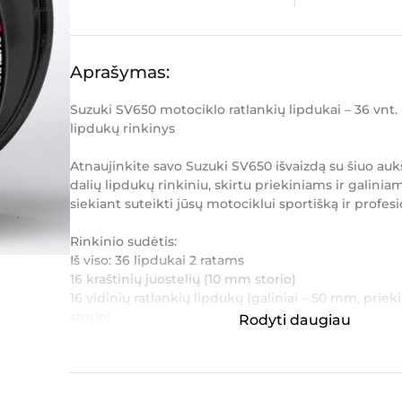
Aprašymas:
Suzuki SV650 motociklo ratlankių lipdukai – 36 vnt. k
lipdukų rinkinys
Atnaujinkite savo Suzuki SV650 išvaizdą su šiuo au
dalių lipdukų rinkiniu, skirtu priekiniams ir galinia
siekiant suteikti jūsų motociklui sportišką ir profesio
Rinkinio sudėtis:
Iš viso: 36 lipdukai 2 ratams
16 kraštinių juostelių (10 mm storio)
16 vidinių ratlankių lipdukų (galiniai – 50 mm, priek
storio)
Rodyti daugiau
4 logotipo lipdukai šoninėms apd...