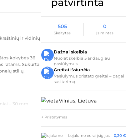
505
0
Skaitytas
Įsimintas
raštinių ir vidinių
Dažnai skelbia
kštos kokybės 36
Nuolat skelbia 5 ar daugiau
pasiūlymus.
ms ratams. Sukurta
Greitai išsiunčia
nalų stilių.
Pasiūlymus pristato greitai – pagal
susitarimą.
Vilnius, Lietuva
iniai – 30 mm
+ Pristatymas
Lojalumo eurai įsigijus
0,20
€