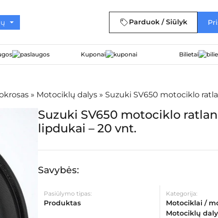
Parduok / Siūlyk
Pri
ugos
Kuponai
Bilietai
tokrosas
»
Motociklų dalys
»
Suzuki SV650 motociklo ratlan
Suzuki SV650 motociklo ratlan
lipdukai – 20 vnt.
Savybės:
Pasiūlymo tipas:
Kategorija:
Produktas
Motociklai / m
Motociklų daly