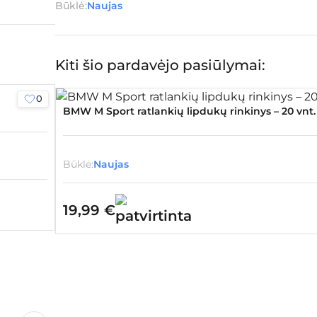
Būklė:
Naujas
Kiti šio pardavėjo pasiūlymai:
0
BMW M Sport ratlankių lipdukų rinkinys – 20 vnt.
Būklė:
Naujas
19,99
€