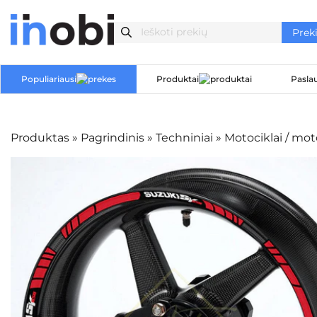
Populiariausi
Produktai
Pasla
Produktas
»
Pagrindinis
»
Techniniai
»
Motociklai / mo