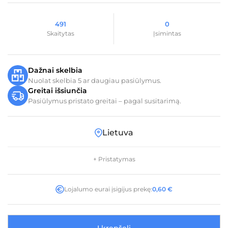
491
0
Skaitytas
Įsimintas
Dažnai skelbia
Nuolat skelbia 5 ar daugiau pasiūlymus.
Greitai išsiunčia
Pasiūlymus pristato greitai – pagal susitarimą.
Lietuva
+ Pristatymas
Lojalumo eurai įsigijus prekę:
0,60
€
Į krepšelį