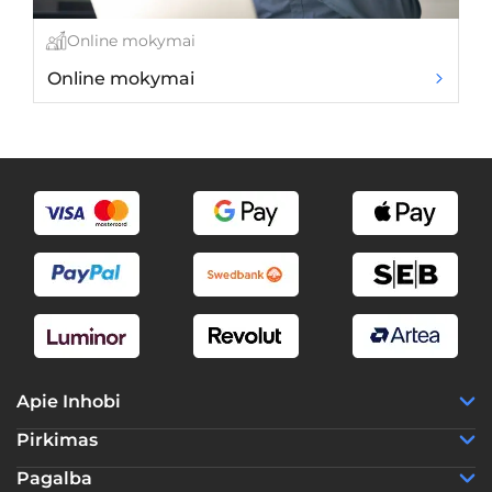
Online mokymai
Online mokymai
Ed
Apie Inhobi
Pirkimas
Pagalba