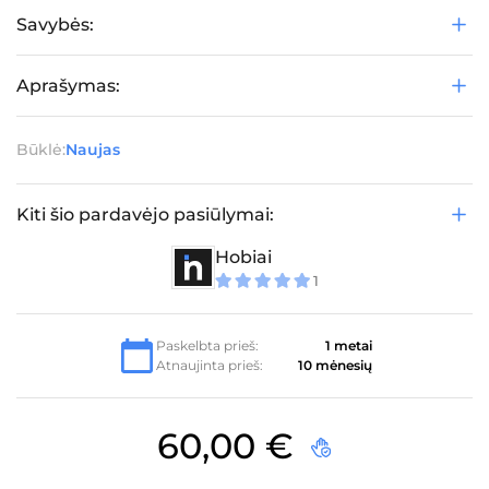
Savybės:
Aprašymas:
Būklė:
Naujas
Kiti šio pardavėjo pasiūlymai:
Hobiai
1
5
iš 5
Paskelbta prieš:
1 metai
Atnaujinta prieš:
10 mėnesių
60,00
€