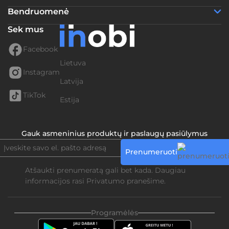
Bendruomenė
Sek mus
Facebook
Lietuva
Instagram
Latvija
TikTok
Estija
Gauk asmeninius produktų ir paslaugų pasiūlymus
Prenumeruoti
Atšaukti prenumeratą gali bet kada. Daugiau
informacijos rasi
Privatumo pranešime.
Programėlės