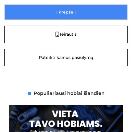
Į krepšelį
Teirautis
Pateikti kainos pasiūlymą
Populiariausi hobiai šiandien