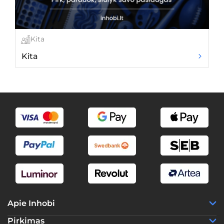
Kita
Kita
L
Apie Inhobi
Pirkimas