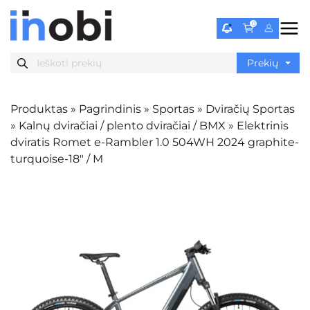
0
Produktas
»
Pagrindinis
»
Sportas
»
Dviračių Sportas
»
Kalnų dviračiai / plento dviračiai / BMX
»
Elektrinis
dviratis Romet e-Rambler 1.0 504WH 2024 graphite-
turquoise-18″ / M