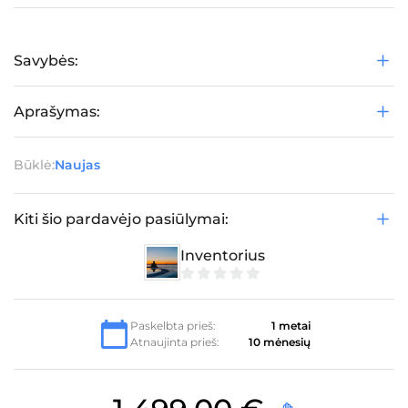
Savybės:
Aprašymas:
Būklė:
Naujas
Kiti šio pardavėjo pasiūlymai:
Inventorius
0
iš
5
Paskelbta prieš:
1 metai
Atnaujinta prieš:
10 mėnesių