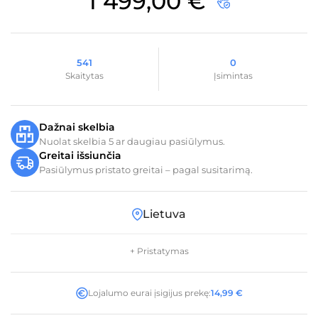
1 499,00
€
541
0
Skaitytas
Įsimintas
Dažnai skelbia
Nuolat skelbia 5 ar daugiau pasiūlymus.
Greitai išsiunčia
Pasiūlymus pristato greitai – pagal susitarimą.
Lietuva
+ Pristatymas
Lojalumo eurai įsigijus prekę:
14,99
€