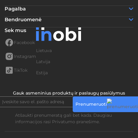
Pagalba
Bendruomenė
Sek mus
Facebook
Lietuva
Instagram
Latvija
TikTok
Estija
Gauk asmeninius produktų ir paslaugų pasiūlymus
Prenumeruoti
Atšaukti prenumeratą gali bet kada. Daugiau
informacijos rasi
Privatumo pranešime.