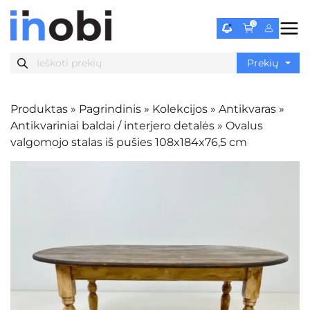
0
Produktas
»
Pagrindinis
»
Kolekcijos
»
Antikvaras
»
Antikvariniai baldai / interjero detalės
»
Ovalus
valgomojo stalas iš pušies 108x184x76,5 cm