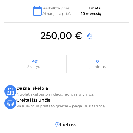
Paskelbta prieš:
1 metai
Atnaujinta prieš:
10 mėnesių
250,00
€
491
0
Skaitytas
Įsimintas
Dažnai skelbia
Nuolat skelbia 5 ar daugiau pasiūlymus.
Greitai išsiunčia
Pasiūlymus pristato greitai – pagal susitarimą.
Lietuva