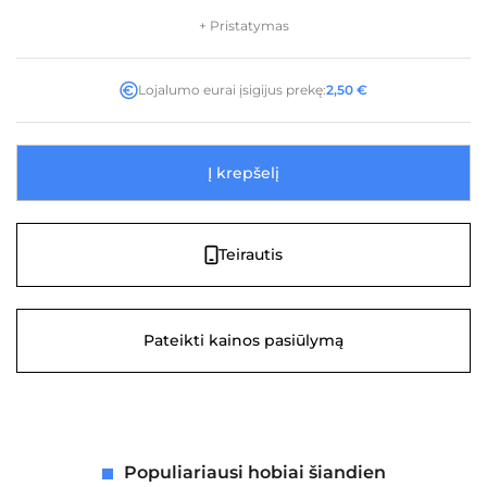
+ Pristatymas
Lojalumo eurai įsigijus prekę:
2,50
€
Į krepšelį
Teirautis
Pateikti kainos pasiūlymą
Populiariausi hobiai šiandien