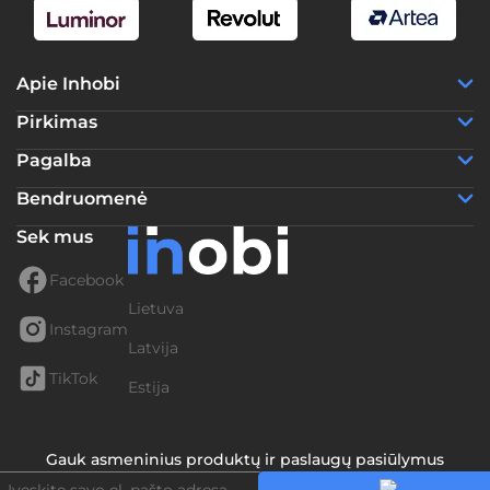
Apie Inhobi
Pirkimas
Pagalba
Bendruomenė
Sek mus
Facebook
Lietuva
Instagram
Latvija
TikTok
Estija
Gauk asmeninius produktų ir paslaugų pasiūlymus