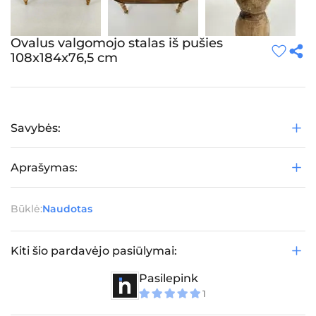
Ovalus valgomojo stalas iš pušies
108x184x76,5 cm
Savybės:
Aprašymas:
Būklė:
Naudotas
Kiti šio pardavėjo pasiūlymai:
Pasilepink
1
5
iš 5