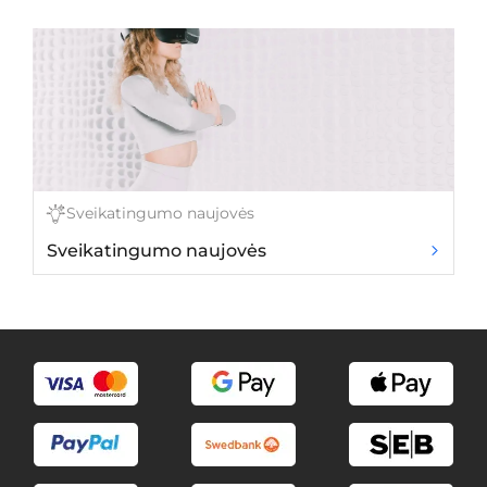
Sveikatingumo naujovės
Sveikatingumo naujovės
Dv