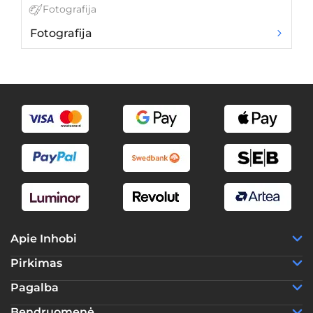
Fotografija
Fotografija
3
Apie Inhobi
Pirkimas
Pagalba
Bendruomenė