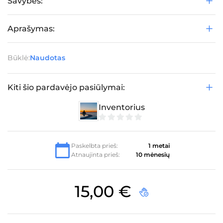
Savybės:
Aprašymas:
Būklė:
Naudotas
Kiti šio pardavėjo pasiūlymai:
Inventorius
0
iš
5
Paskelbta prieš:
1 metai
Atnaujinta prieš:
10 mėnesių
15,00
€