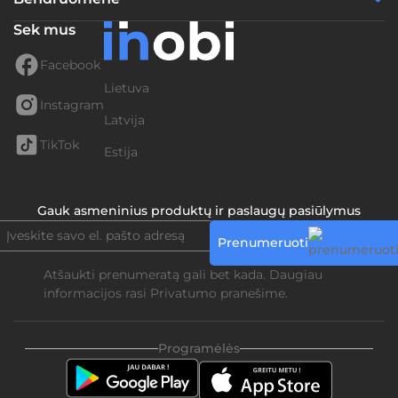
Sek mus
Facebook
Lietuva
Instagram
Latvija
TikTok
Estija
Gauk asmeninius produktų ir paslaugų pasiūlymus
Prenumeruoti
Atšaukti prenumeratą gali bet kada. Daugiau
informacijos rasi
Privatumo pranešime.
Programėlės