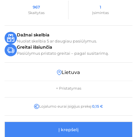
967
1
Skaitytas
Įsimintas
Dažnai skelbia
Nuolat skelbia 5 ar daugiau pasiūlymus.
Greitai išsiunčia
Pasiūlymus pristato greitai – pagal susitarimą.
Lietuva
+ Pristatymas
Lojalumo eurai įsigijus prekę:
0,15
€
Į krepšelį