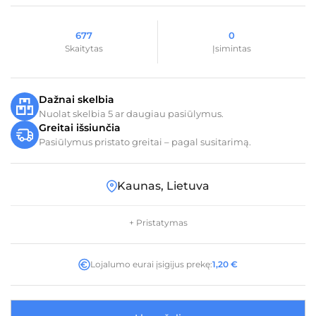
677
0
Skaitytas
Įsimintas
Dažnai skelbia
Nuolat skelbia 5 ar daugiau pasiūlymus.
Greitai išsiunčia
Pasiūlymus pristato greitai – pagal susitarimą.
Kaunas, Lietuva
+ Pristatymas
Lojalumo eurai įsigijus prekę:
1,20
€