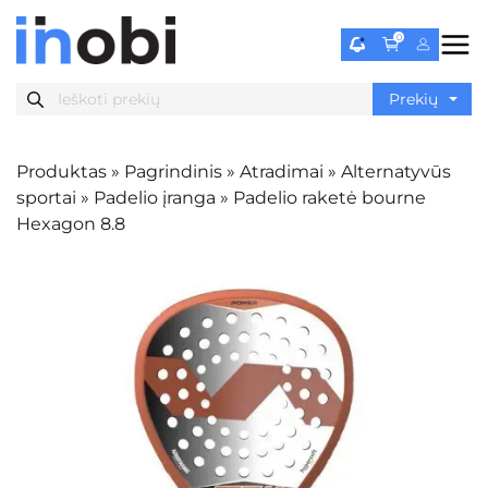
0
Produktas
»
Pagrindinis
»
Atradimai
»
Alternatyvūs
sportai
»
Padelio įranga
»
Padelio raketė bourne
Hexagon 8.8