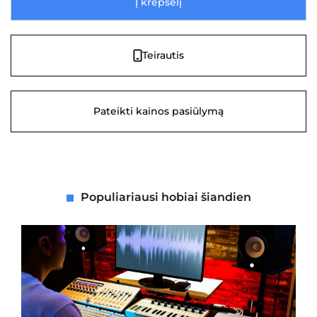
Į krepšelį
Teirautis
Pateikti kainos pasiūlymą
Populiariausi hobiai šiandien