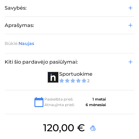
Savybės:
Aprašymas:
Būklė:
Naujas
Kiti šio pardavėjo pasiūlymai:
Sportuokime
2
5
iš 5
Paskelbta prieš:
1 metai
Atnaujinta prieš:
6 mėnesiai
120,00
€