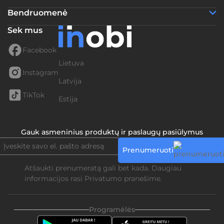
Bendruomenė
Sek mus
Facebook
Lietuva
Instagram
Latvija
TikTok
Estija
Gauk asmeninius produktų ir paslaugų pasiūlymus
Prenumeruoti
Atšaukti prenumeratą gali bet kada. Daugiau
informacijos rasi
Privatumo pranešime.
Programėlės