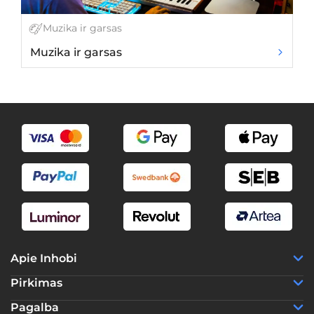
Muzika ir garsas
Muzika ir garsas
Ki
Apie Inhobi
Pirkimas
Pagalba